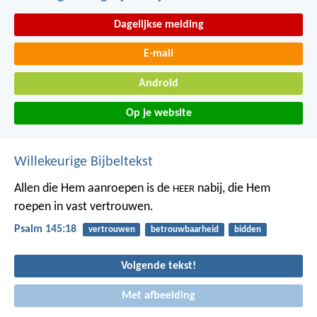
Dagelijkse melding
E-mail
Android
Op je website
Willekeurige Bijbeltekst
Allen die Hem aanroepen is de
nabij,
die Hem
HEER
roepen in vast vertrouwen.
Psalm 145:18
vertrouwen
betrouwbaarheid
bidden
Volgende tekst!
Met afbeelding