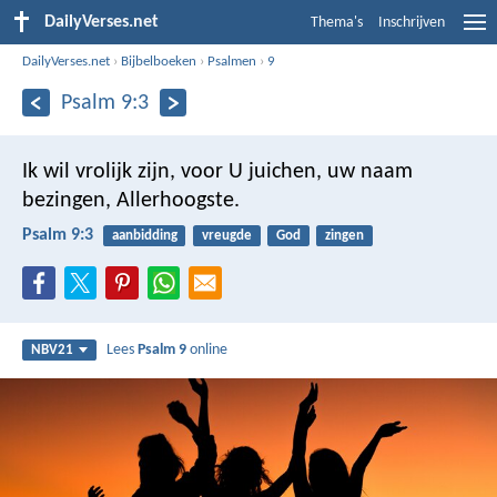
DailyVerses.net
Thema's
Inschrijven
DailyVerses.net
›
Bijbelboeken
›
Psalmen
›
9
Psalm 9:3
Ik wil vrolijk zijn, voor U juichen,
uw naam
bezingen, Allerhoogste.
Psalm 9:3
aanbidding
vreugde
God
zingen
Lees
Psalm 9
online
NBV21