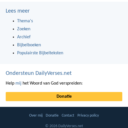
Lees meer
Thema's
Zoeken
Archief
Bijbelboeken
Populairste Bijbelteksten
Ondersteun DailyVerses.net
Help
mij
het Woord van God verspreiden:
Donatie
Over mij
Donatie
Contact
Privacy policy
© 2026 DailyVerses.net