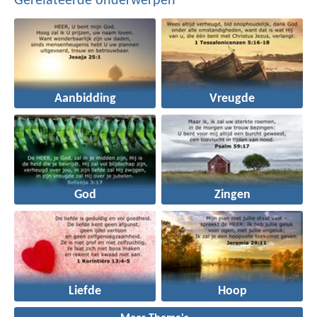
Gerelateerde onderwerpen
Aanbidding
Vreugde
God
Zingen
Liefde
Hoop