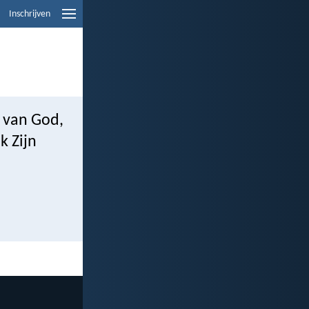
Inschrijven
s van God,
k Zijn