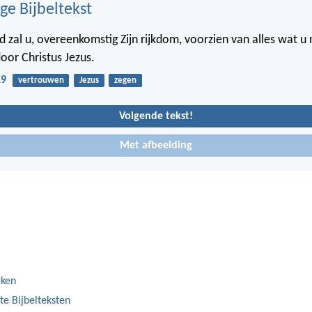
ge Bijbeltekst
 zal u, overeenkomstig Zijn rijkdom, voorzien van alles wat u 
door Christus Jezus.
19
vertrouwen
Jezus
zegen
Volgende tekst!
Met afbeelding
eken
te Bijbelteksten