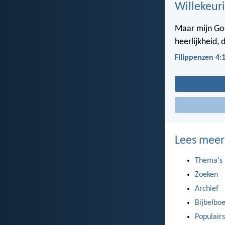
Willekeuri
Maar mijn God
heerlijkheid, 
Filippenzen 4:
Lees meer
Thema's
Zoeken
Archief
Bijbelbo
Populairs