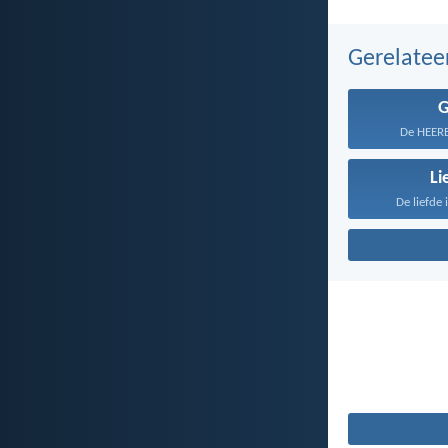
Gerelate
De HEERE
Li
De liefde 