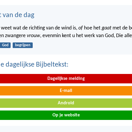
t van de dag
 weet wat de richting van de wind is,
of
hoe het
gaat
met de b
een zwangere
vrouw
, evenmin kent u het werk van God, Die all
God
begrijpen
 dagelijkse Bijbeltekst:
Dagelijkse melding
E-mail
Android
Op je website