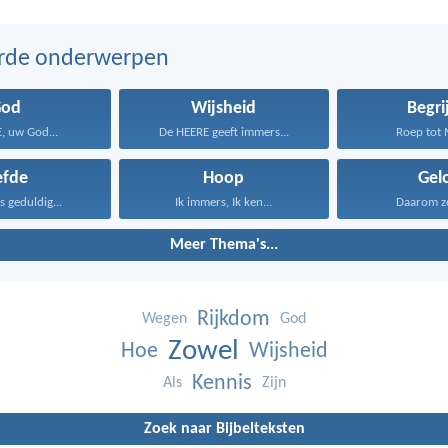
erde onderwerpen
God
Wijsheid
Begri
, uw God...
De HEERE geeft immers...
Roep tot M
efde
Hoop
Gel
is geduldig...
Ik immers, Ik ken...
Daarom zeg
Meer Thema's...
Rijkdom
Wegen
God
Zowel
Hoe
Wijsheid
Kennis
Als
Zijn
Zoek naar Bijbelteksten