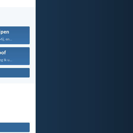
jpen
ij, en...
oof
 Ik u...