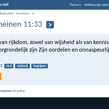
s.net
Thema's
Willekeurige tekst
ijbelboeken
›
Romeinen
›
11
einen 11:33
van rijkdom, zowel van wijsheid als van kenni
grondelijk zijn Zijn oordelen en onnaspeurlij
33
God
wijsheid
begrijpen
omeinen 11
online