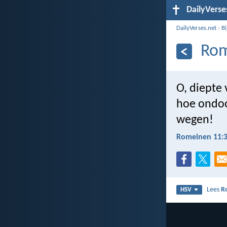
DailyVerse
DailyVerses.net
›
B
Rom
O, diepte 
hoe ondoor
wegen!
Romeinen 11:
Lees
R
HSV