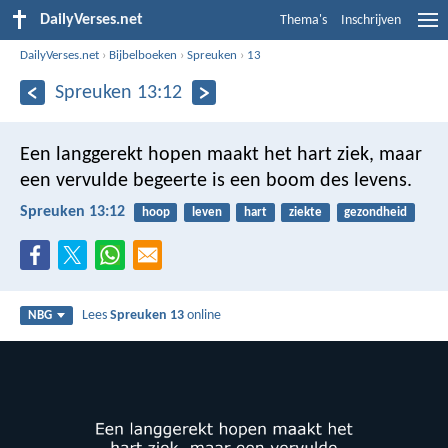
DailyVerses.net
Thema's
Inschrijven
DailyVerses.net
›
Bijbelboeken
›
Spreuken
›
13
Spreuken 13:12
Een langgerekt hopen maakt het hart ziek,
maar
een vervulde begeerte is een boom des levens.
Spreuken 13:12
hoop
leven
hart
ziekte
gezondheid
Lees
Spreuken 13
online
NBG