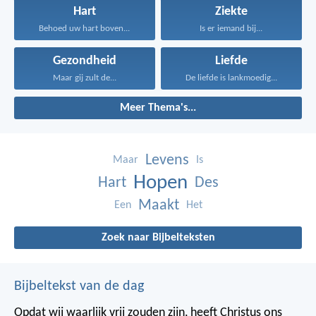
Hart
Ziekte
Behoed uw hart boven...
Is er iemand bij...
Gezondheid
Liefde
Maar gij zult de...
De liefde is lankmoedig...
Meer Thema's...
Levens
Maar
Is
Hopen
Hart
Des
Maakt
Een
Het
Zoek naar Bijbelteksten
Bijbeltekst van de dag
Opdat wij waarlijk vrij zouden zijn, heeft Christus ons