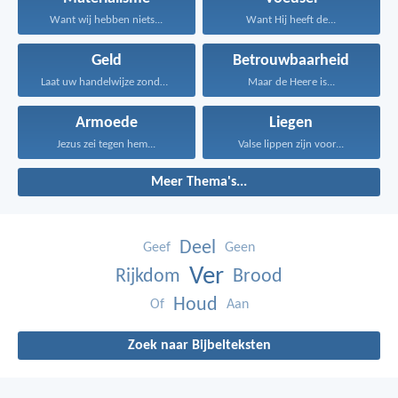
Want wij hebben niets...
Want Hij heeft de...
Geld
Betrouwbaarheid
Laat uw handelwijze zonder...
Maar de Heere is...
Armoede
Liegen
Jezus zei tegen hem...
Valse lippen zijn voor...
Meer Thema's...
Deel
Geef
Geen
Ver
Rijkdom
Brood
Houd
Of
Aan
Zoek naar Bijbelteksten