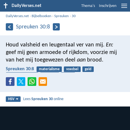
DailyVerses.net
Thema's
Inschrijven
DailyVerses.net
›
Bijbelboeken
›
Spreuken
›
30
Spreuken 30:8
Houd valsheid en leugentaal ver van mij.
En:
geef mij geen armoede of rijkdom,
voorzie mij
van het mij toegewezen deel
aan
brood.
Spreuken 30:8
materialisme
voedsel
geld
betrouwbaarheid
armoede
liegen
Lees
Spreuken 30
online
HSV