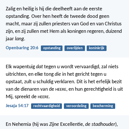
Zalig en heilig is hij die deelheeft aan de eerste
opstanding. Over hen heeft de tweede dood geen
macht, maar zij zullen priesters van God en van Christus
zijn, en zij zullen met Hem als koningen regeren, duizend
jaar
lang
.
Openbaring 20:6
opstanding
overlijden
koninkrijk
Elk wapentuig
dat
tegen u wordt vervaardigd, zal niets
uitrichten,
en elke tong
die
in het gericht tegen u
opstaat, zult u schuldig verklaren.
Dit is het erfelijk bezit
van de dienaren van de
,
en hun gerechtigheid is uit
HEERE
Mij, spreekt de
.
HEERE
Jesaja 54:17
rechtvaardigheid
veroordeling
bescherming
En Nehemia (hij was
Zijne
Excellentie,
de stadhouder
),