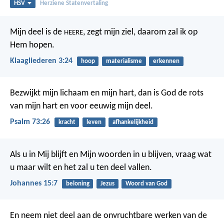
HSV
Herziene Statenvertaling
Mijn deel is de
, zegt mijn ziel,
daarom zal ik op
HEERE
Hem hopen.
Klaagliederen 3:24
hoop
materialisme
erkennen
Bezwijkt mijn lichaam en mijn hart,
dan is God de rots
van mijn hart
en voor eeuwig mijn deel.
Psalm 73:26
kracht
leven
afhankelijkheid
Als u in Mij blijft en Mijn woorden in u blijven, vraag wat
u maar wilt en het zal u ten deel vallen.
Johannes 15:7
beloning
Jezus
Woord van God
En neem niet deel aan de onvruchtbare werken van de