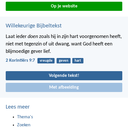
Op je website
Willekeurige Bijbeltekst
Laat ieder
doen
zoals hij in
zijn
hart voorgenomen heeft,
niet met tegenzin of uit dwang, want God heeft een
blijmoedige gever lief.
2 Korintiërs 9:7
vreugde
geven
hart
Volgende tekst!
Met afbeelding
Lees meer
Thema's
Zoeken