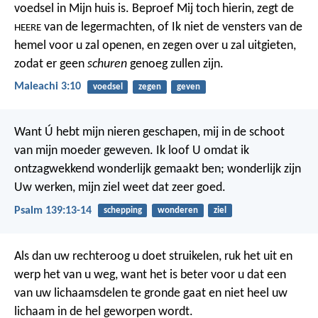
voedsel in Mijn huis is.
Beproef Mij toch hierin,
zegt de
van de legermachten,
of Ik niet de vensters van de
HEERE
hemel voor u zal openen,
en zegen over u zal uitgieten,
zodat er geen
schuren
genoeg zullen zijn.
Maleachi 3:10
voedsel
zegen
geven
Want Ú hebt mijn nieren geschapen,
mij in de schoot
van mijn moeder geweven.
Ik loof U omdat ik
ontzagwekkend wonderlijk gemaakt ben;
wonderlijk zijn
Uw werken,
mijn ziel weet dat zeer goed.
Psalm 139:13-14
schepping
wonderen
ziel
Als dan uw rechteroog u doet struikelen, ruk het uit en
werp het van u weg, want het is beter voor u dat een
van uw lichaamsdelen te gronde gaat en niet heel uw
lichaam in de hel geworpen wordt.