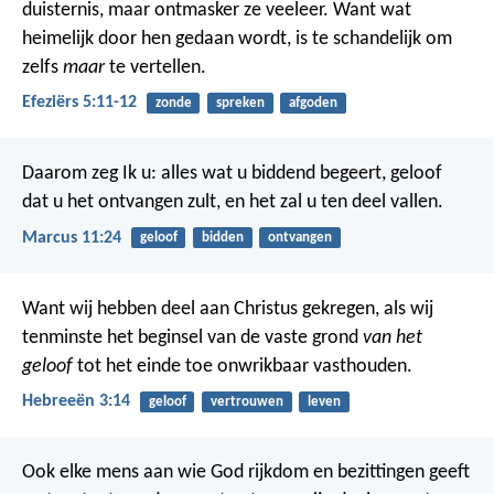
duisternis, maar ontmasker ze veeleer. Want wat
heimelijk door hen gedaan wordt, is te schandelijk om
zelfs
maar
te vertellen.
Efeziërs 5:11-12
zonde
spreken
afgoden
Daarom zeg Ik u: alles wat u biddend begeert, geloof
dat u het ontvangen zult, en het zal u ten deel vallen.
Marcus 11:24
geloof
bidden
ontvangen
Want wij hebben deel aan Christus gekregen, als wij
tenminste het beginsel van de vaste grond
van het
geloof
tot het einde toe onwrikbaar vasthouden.
Hebreeën 3:14
geloof
vertrouwen
leven
Ook elke mens aan wie God rijkdom en bezittingen geeft