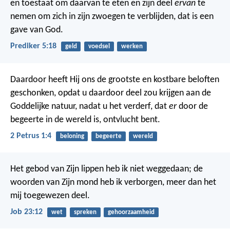
en toestaat om daarvan te eten en zijn deel
ervan
te
nemen om zich in zijn zwoegen te verblijden, dat is een
gave van God.
Prediker 5:18
geld
voedsel
werken
Daardoor heeft Hij ons de grootste en kostbare beloften
geschonken, opdat u daardoor deel zou krijgen aan de
Goddelijke natuur, nadat u het verderf, dat
er
door de
begeerte in de wereld is, ontvlucht bent.
2 Petrus 1:4
beloning
begeerte
wereld
Het gebod van Zijn lippen heb ik niet weggedaan;
de
woorden van Zijn mond heb ik verborgen, meer dan het
mij toegewezen deel.
Job 23:12
wet
spreken
gehoorzaamheid