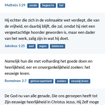
Matteüs 5:29
zonde
begeerte
hel
Hij echter die zich in de volmaakte wet verdiept, die van
de vrijheid, en daarbij blijft, die zal, omdat hij niet een
vergeetachtige hoorder geworden is, maar een dader
van het werk, zalig zijn in wat hij doet.
Jakobus 1:25
wet
zegen
luisteren
Namelijk
hun die met volharding het goede doen en
heerlijkheid, eer en onvergankelijkheid zoeken: het
eeuwige leven.
Romeinen 2:7
gehoorzaamheid
zoeken
eeuwig leven
De God nu van alle genade, Die ons geroepen heeft tot
Zijn eeuwige heerlijkheid in Christus Jezus, Hij Zelf moge