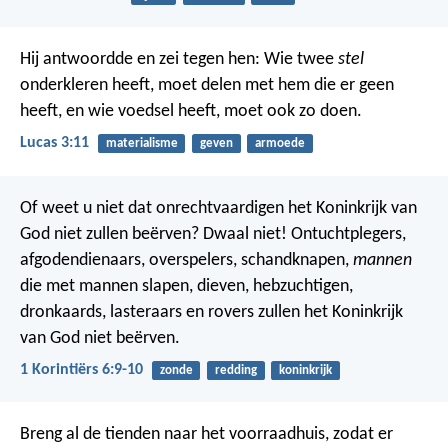
Hij antwoordde en zei tegen hen: Wie twee
stel
onderkleren heeft, moet delen met hem die er geen
heeft, en wie voedsel heeft, moet ook zo doen.
Lucas 3:11
materialisme
geven
armoede
Of weet u niet dat onrechtvaardigen het Koninkrijk van
God niet zullen beërven? Dwaal niet! Ontuchtplegers,
afgodendienaars, overspelers, schandknapen,
mannen
die met mannen slapen, dieven, hebzuchtigen,
dronkaards, lasteraars en rovers zullen het Koninkrijk
van God niet beërven.
1 Korintiërs 6:9-10
zonde
redding
koninkrijk
Breng al de tienden naar het voorraadhuis,
zodat er