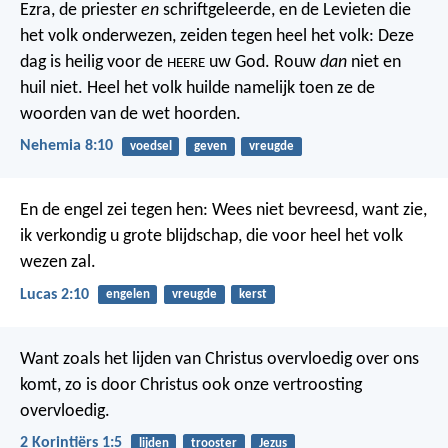
Ezra, de priester
en
schriftgeleerde, en de Levieten die
het volk onderwezen, zeiden tegen heel het volk: Deze
dag is heilig voor de
uw God. Rouw
dan
niet en
HEERE
huil niet. Heel het volk huilde namelijk toen ze de
woorden van de wet hoorden.
Nehemia 8:10
voedsel
geven
vreugde
En de engel zei tegen hen: Wees niet bevreesd, want zie,
ik verkondig u grote blijdschap, die voor heel het volk
wezen zal.
Lucas 2:10
engelen
vreugde
kerst
Want zoals het lijden van Christus overvloedig over ons
komt, zo is door Christus ook onze vertroosting
overvloedig.
2 Korintiërs 1:5
lijden
trooster
Jezus