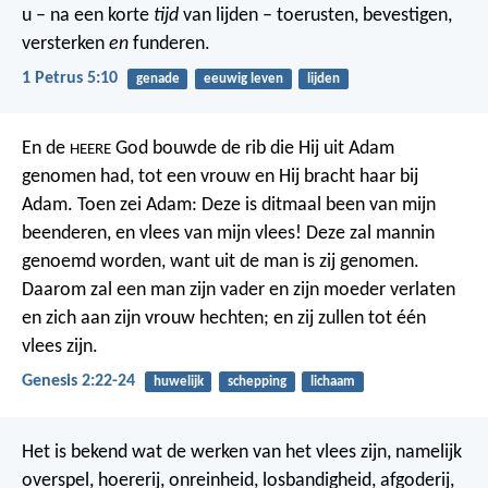
u – na een korte
tijd
van lijden – toerusten, bevestigen,
versterken
en
funderen.
1 Petrus 5:10
genade
eeuwig leven
lijden
En de
God bouwde de rib die Hij uit Adam
HEERE
genomen had, tot een vrouw en Hij bracht haar bij
Adam.
Toen zei Adam:
Deze is ditmaal
been van mijn
beenderen,
en vlees van mijn vlees!
Deze zal mannin
genoemd worden,
want uit de man
is zij genomen.
Daarom zal een man zijn vader en zijn moeder verlaten
en zich aan zijn vrouw hechten; en zij zullen tot één
vlees zijn.
Genesis 2:22-24
huwelijk
schepping
lichaam
Het is bekend wat de werken van het vlees zijn, namelijk
overspel, hoererij, onreinheid, losbandigheid, afgoderij,