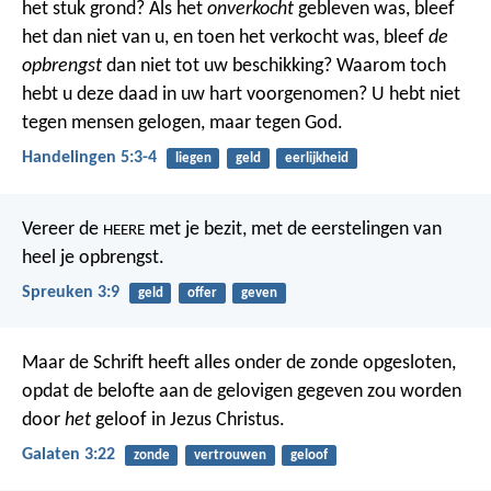
het stuk grond? Als het
onverkocht
gebleven was, bleef
het dan niet van u, en toen het verkocht was, bleef
de
opbrengst
dan niet tot uw beschikking? Waarom toch
hebt u deze daad in uw hart voorgenomen? U hebt niet
tegen mensen gelogen, maar tegen God.
Handelingen 5:3-4
liegen
geld
eerlijkheid
Vereer de
met je bezit,
met de eerstelingen van
HEERE
heel je opbrengst.
Spreuken 3:9
geld
offer
geven
Maar de Schrift heeft alles onder de zonde opgesloten,
opdat de belofte aan de gelovigen gegeven zou worden
door
het
geloof in Jezus Christus.
Galaten 3:22
zonde
vertrouwen
geloof