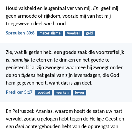
Houd valsheid en leugentaal ver van mij.
En:
geef mij
geen armoede of rijkdom,
voorzie mij van het mij
toegewezen deel
aan
brood.
Spreuken 30:8
materialisme
voedsel
geld
Zie, wat ik gezien heb: een goede zaak die voortreffelijk
is,
namelijk
te eten en te drinken en het goede te
genieten bij al zijn zwoegen waarmee hij zwoegt onder
de zon
tijdens
het getal van zijn levensdagen, die God
hem gegeven heeft, want dat is zijn deel.
Prediker 5:17
voedsel
werken
leven
En Petrus zei: Ananias, waarom heeft de satan uw hart
vervuld, zodat u gelogen hebt tegen de Heilige Geest en
een deel
achtergehouden hebt van de opbrengst van