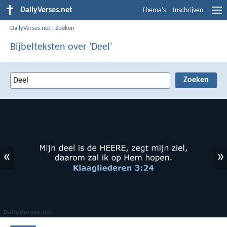
DailyVerses.net
Thema's
Inschrijven
DailyVerses.net
›
Zoeken
Bijbelteksten over 'Deel'
«
»