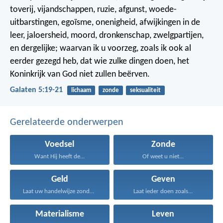
toverij, vijandschappen, ruzie, afgunst, woede-
uitbarstingen, egoïsme, onenigheid, afwijkingen in de
leer, jaloersheid, moord, dronkenschap, zwelgpartijen,
en dergelijke; waarvan ik u voorzeg, zoals ik ook al
eerder gezegd heb, dat wie zulke dingen doen, het
Koninkrijk van God niet zullen beërven.
Galaten 5:19-21
lichaam
zonde
seksualiteit
Gerelateerde onderwerpen
Voedsel
Zonde
Want Hij heeft de...
Of weet u niet...
Geld
Geven
Laat uw handelwijze zonder...
Laat ieder doen zoals...
Materialisme
Leven