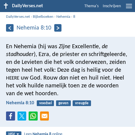
DailyVerses.net
Thema's
Inschrijven
DailyVerses.net
›
Bijbelboeken
›
Nehemia
›
8
Nehemia 8:10
En Nehemia (hij was
Zijne
Excellentie,
de
stadhouder
), Ezra, de priester
en
schriftgeleerde,
en de Levieten die het volk onderwezen, zeiden
tegen heel het volk: Deze dag is heilig voor de
uw God. Rouw
dan
niet en huil niet. Heel
HEERE
het volk huilde namelijk toen ze de woorden
van de wet hoorden.
Nehemia 8:10
voedsel
geven
vreugde
Lees
Nehemia 8
online
HSV