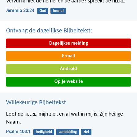
Vervul Ik niet de hemel en de aarde?
spreekt de
.
HEERE
Jeremia 23:24
God
hemel
Ontvang de dagelijkse Bijbeltekst:
Dagelijkse melding
E-mail
Android
Op je website
Willekeurige Bijbeltekst
Loof de
, mijn ziel,
en al wat in mij is, Zijn heilige
HEERE
Naam.
Psalm 103:1
heiligheid
aanbidding
ziel