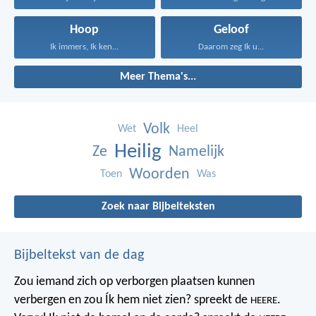
Hoop
Geloof
Ik immers, Ik ken...
Daarom zeg Ik u...
Meer Thema's...
Volk
Wet
Heel
Heilig
Ze
Namelijk
Woorden
Toen
Was
Zoek naar Bijbelteksten
Bijbeltekst van de dag
Zou iemand zich op verborgen plaatsen kunnen
verbergen
en zou Ík hem niet zien? spreekt de
.
HEERE