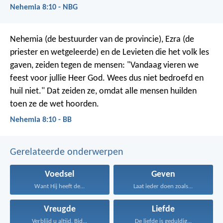
Nehemia 8:10 - NBG
Nehemia (de bestuurder van de provincie), Ezra (de
priester en wetgeleerde) en de Levieten die het volk les
gaven, zeiden tegen de mensen: "Vandaag vieren we
feest voor jullie Heer God. Wees dus niet bedroefd en
huil niet." Dat zeiden ze, omdat alle mensen huilden
toen ze de wet hoorden.
Nehemia 8:10 - BB
Gerelateerde onderwerpen
Voedsel
Geven
Want Hij heeft de...
Laat ieder doen zoals...
Vreugde
Liefde
Verblijd u altijd. Bid...
De liefde is geduldig...