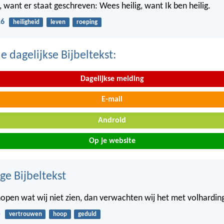
 want er staat geschreven: Wees heilig, want Ik ben heilig.
16
heiligheid
leven
roeping
 dagelijkse Bijbeltekst:
Dagelijkse melding
E-mail
Android
Op je website
ge Bijbeltekst
hopen wat wij niet zien, dan verwachten wij het met volhardin
5
vertrouwen
hoop
geduld