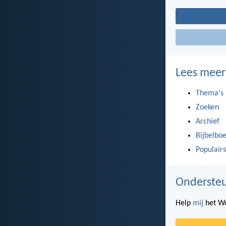
Lees meer
Thema's
Zoeken
Archief
Bijbelbo
Populairs
Ondersteu
Help
mij
het Wo