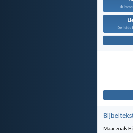
Ik immer
Li
De liefde 
Bijbelteks
Maar zoals Hij