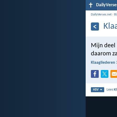
DailyVerse
DailyVerses.net
›
B
Kla
Mijn deel 
daarom za
Klaagliederen 
Lees
K
HSV