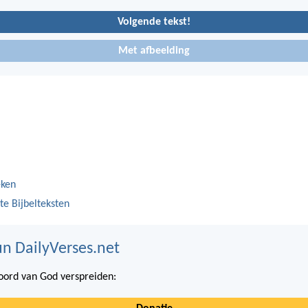
Volgende tekst!
Met afbeelding
eken
te Bijbelteksten
n DailyVerses.net
ord van God verspreiden: