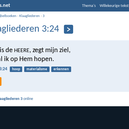
s.net
Thema's
Willekeurige tekst
ijbelboeken
›
Klaagliederen
›
3
agliederen 3:24
is de
, zegt mijn ziel,
HEERE
l ik op Hem hopen.
3:24
hoop
materialisme
erkennen
laagliederen 3
online