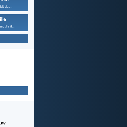
jdt dat...
lie
, die ik...
uw