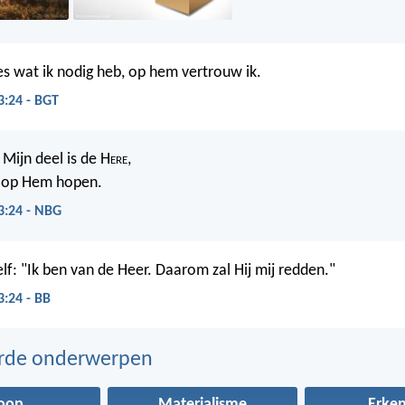
les wat ik nodig heb, op hem vertrouw ik.
3:24 - BGT
: Mijn deel is de H
ere
,
k op Hem hopen.
3:24 - NBG
zelf: "Ik ben van de Heer. Daarom zal Hij mij redden."
3:24 - BB
erde onderwerpen
oop
Materialisme
Erke