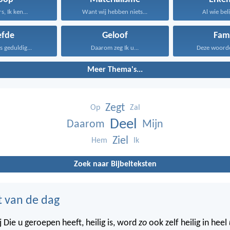
s, Ik ken...
Want wij hebben niets...
Al wie beli
efde
Geloof
Fami
is geduldig...
Daarom zeg Ik u...
Deze woorden
Meer Thema's...
Zegt
Op
Zal
Deel
Daarom
Mijn
Ziel
Hem
Ik
Zoek naar Bijbelteksten
t van de dag
 Die u geroepen heeft, heilig is, word
zo
ook zelf heilig in heel