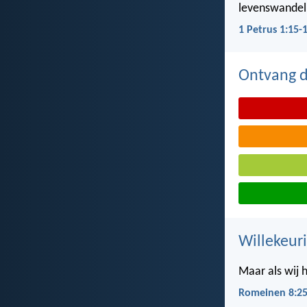
levenswandel,
1 Petrus 1:15-
Ontvang de
Willekeuri
Maar als wij 
Romeinen 8:2