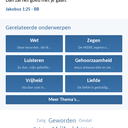
Dan zal het goed met je gaan.
Jakobus 1:25 - BB
Gerelateerde onderwerpen
Wet
Zegen
Deze woorden, die ik...
De HEERE zegene u...
Luisteren
Gehoorzaamheid
Zo dan, mijn geliefde...
Jezus antwoordde en zei...
Vrijheid
Liefde
Sta dan vast in...
De liefde is geduldig...
Meer Thema's...
Geworden
Zalig
Omdat