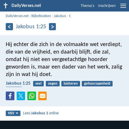
DailyVerses.net
Thema's
Inschrijven
DailyVerses.net
›
Bijbelboeken
›
Jakobus
›
1
Jakobus 1:25
Hij echter die zich in de volmaakte wet verdiept,
die van de vrijheid, en daarbij blijft, die zal,
omdat hij niet een vergeetachtige hoorder
geworden is, maar een dader van het werk, zalig
zijn in wat hij doet.
Jakobus 1:25
wet
zegen
luisteren
gehoorzaamheid
vrijheid
Lees
Jakobus 1
online
HSV