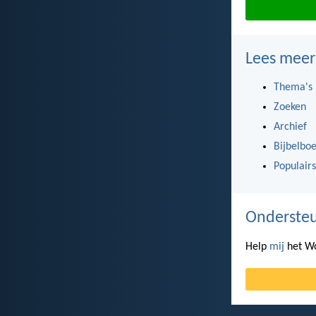
Lees meer
Thema's
Zoeken
Archief
Bijbelbo
Populairs
Ondersteu
Help
mij
het Wo