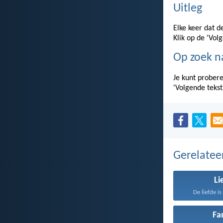
Uitleg
Elke keer dat d
Klik op de 'Vol
Op zoek n
Je kunt probere
'Volgende tekst
Gerelate
Li
De liefde i
Fa