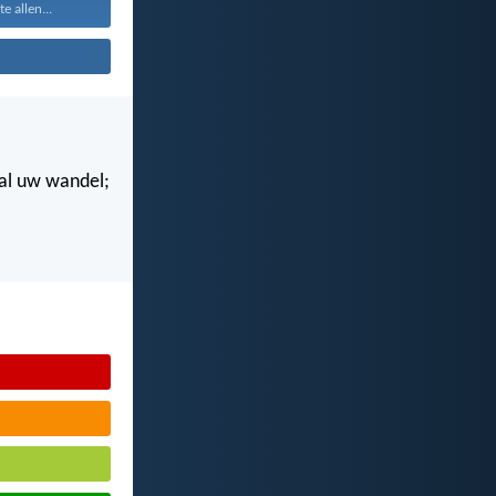
te allen...
n al uw wandel;