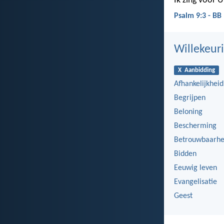
Ik zing voor 
Psalm 9:3 - BB
Willekeuri
X Aanbidding
Afhankelijkheid
Begrijpen
Beloning
Bescherming
Betrouwbaarhe
Bidden
Eeuwig leven
Evangelisatie
Geest