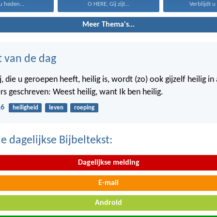
u heden...
O HERE, Gij zijt...
Verblijdt u 
Meer Thema's...
t van de dag
j, die u geroepen heeft, heilig is, wordt (zo) ook gijzelf heilig i
rs geschreven: Weest heilig, want Ik ben heilig.
16
heiligheid
leven
roeping
 dagelijkse Bijbeltekst:
Dagelijkse melding
E-mail
Android