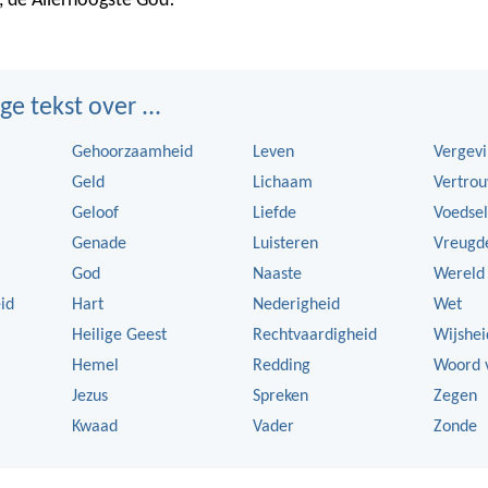
U, de Allerhoogste God!
ge tekst over ...
Gehoorzaamheid
Leven
Vergev
Geld
Lichaam
Vertro
Geloof
Liefde
Voedsel
Genade
Luisteren
Vreugd
God
Naaste
Wereld
id
Hart
Nederigheid
Wet
Heilige Geest
Rechtvaardigheid
Wijshei
Hemel
Redding
Woord 
Jezus
Spreken
Zegen
Kwaad
Vader
Zonde