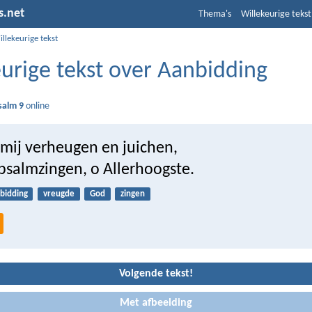
s.net
Thema's
Willekeurige tekst
llekeurige tekst
urige tekst over Aanbidding
salm 9
online
k mij verheugen en juichen,
salmzingen, o Allerhoogste.
bidding
vreugde
God
zingen
Volgende tekst!
Met afbeelding