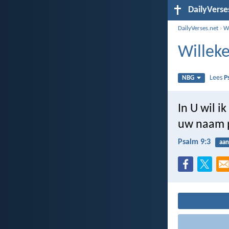
DailyVerse
DailyVerses.net
›
Wi
Willeke
Lees
P
NBG
In U wil i
uw naam p
Psalm 9:3
aan