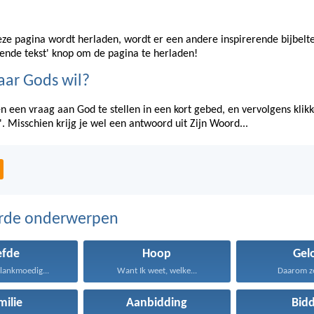
eze pagina wordt herladen, wordt er een andere inspirerende bijbelt
gende tekst' knop om de pagina te herladen!
aar Gods wil?
n een vraag aan God te stellen in een kort gebed, en vervolgens klik
'. Misschien krijg je wel een antwoord uit Zijn Woord...
erde onderwerpen
efde
Hoop
Gel
s lankmoedig...
Want Ik weet, welke...
Daarom zeg
milie
Aanbidding
Bid