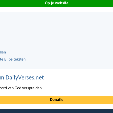
Op je website
eken
te Bijbelteksten
n DailyVerses.net
ord van God verspreiden:
Donatie