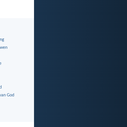
ing
uwen
e
d
van God