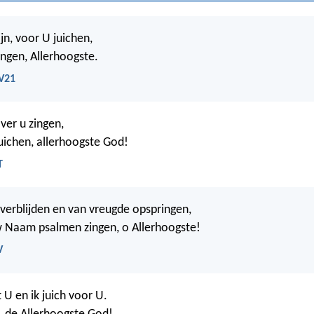
zijn, voor U juichen,
ngen, Allerhoogste.
BV21
over u zingen,
juichen, allerhoogste God!
T
j verblijden en van vreugde opspringen,
w Naam psalmen zingen, o Allerhoogste!
V
t U en ik juich voor U.