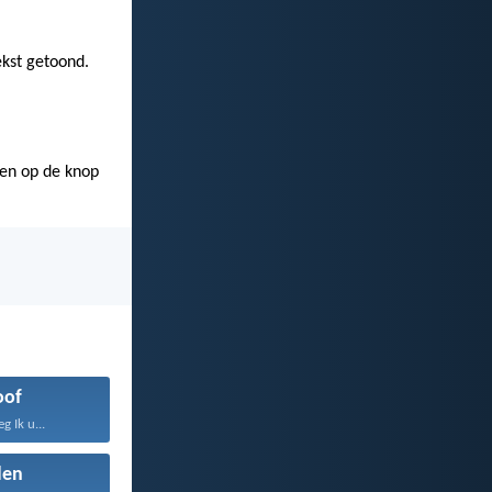
ekst getoond.
ken op de knop
oof
 Ik u...
den