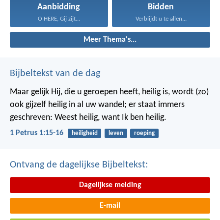
Aanbidding
Bidden
O HERE, Gij zijt...
Verblijdt u te allen...
Meer Thema's...
Bijbeltekst van de dag
Maar gelijk Hij, die u geroepen heeft, heilig is, wordt (zo)
ook gijzelf heilig in al uw wandel; er staat immers
geschreven: Weest heilig, want Ik ben heilig.
1 Petrus 1:15-16
heiligheid
leven
roeping
Ontvang de dagelijkse Bijbeltekst:
Dagelijkse melding
E-mail