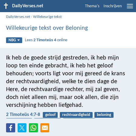
DailyVerses.net
Thema's
Inschrijven
DailyVerses.net
›
Willekeurige tekst
Willekeurige tekst over Beloning
Lees
2 Timoteüs 4
online
NBG
Ik heb de goede strijd gestreden, ik heb mijn
loop ten einde gebracht, ik heb het geloof
behouden; voorts ligt voor mij gereed de krans
der rechtvaardigheid, welke te dien dage de
Here, de rechtvaardige rechter, mij zal geven,
doch niet alleen mij, maar ook allen, die zijn
verschijning hebben liefgehad.
2 Timoteüs 4:7-8
geloof
rechtvaardigheid
beloning
veroordeling
eeuwig leven
geestelijke strijd