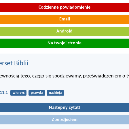
Codzienne powiadomienie
Email
Android
Na twojej stronie
set Biblii
pewnością tego, czego się spodziewamy, przeświadczeniem o t
11:1
wierzyć
prawda
nadzieja
Nastepny cytat!
Z ze zdjeciem