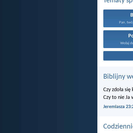
Tematy s
Pan, twój
P
Wołaj do
Biblijny w
Czy zdoła się
Czy to nie Ja
Jeremiasza 23:
Codzienni