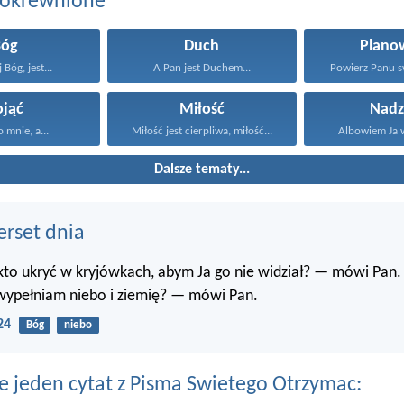
pokrewnione
Bóg
Duch
Plano
 Bóg, jest...
A Pan jest Duchem...
Powierz Panu s
ojąć
Miłość
Nadz
 mnie, a...
Miłość jest cierpliwa, miłość...
Albowiem Ja wi
Dalsze tematy...
erset dnia
 kto ukryć w kryjówkach, abym Ja go nie widział? — mówi Pan.
 wypełniam niebo i ziemię? — mówi Pan.
24
Bóg
niebo
e jeden cytat z Pisma Swietego Otrzymac: