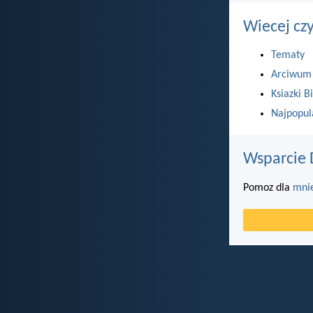
Wiecej cz
Tematy
Arciwum
Ksiazki Bi
Najpopul
Wsparcie 
Pomoz dla
mni