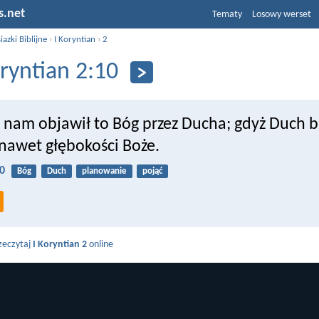
s.net
Tematy
Losowy werset
iazki Biblijne
›
I Koryntian
›
2
oryntian 2:10
nam objawił to Bóg przez Ducha; gdyż Duch 
 nawet głębokości Boże.
10
Bóg
Duch
planowanie
pojąć
zeczytaj
I Koryntian 2
online