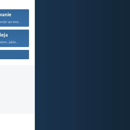
wanie
woje sprawy...
ieja
em, jakie...