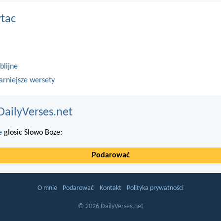
ytac
blijne
arniejsze wersety
DailyVerses.net
e
glosic Slowo Boze:
Podarować
O mnie
Podarować
Kontakt
Polityka prywatności
© 2026 DailyVerses.net