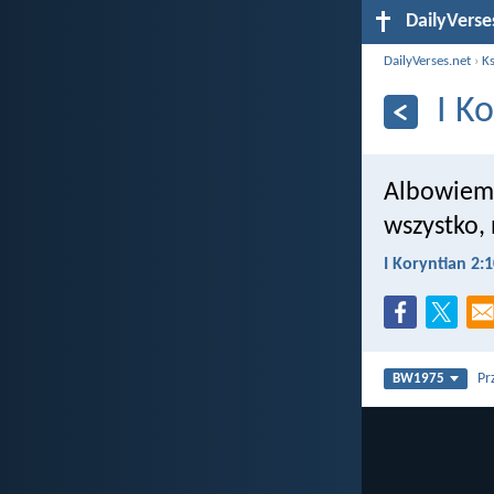
DailyVerse
DailyVerses.net
›
Ks
I K
Albowiem 
wszystko,
I Koryntian 2:
Pr
BW1975