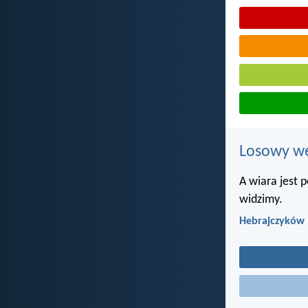
Losowy wer
A wiara jest 
widzimy.
Hebrajczyków 