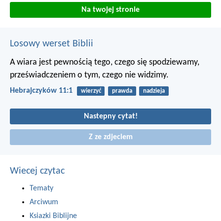
Na twojej stronie
Losowy werset Biblii
A wiara jest pewnością tego, czego się spodziewamy,
przeświadczeniem o tym, czego nie widzimy.
Hebrajczyków 11:1
wierzyć
prawda
nadzieja
Nastepny cytat!
Z ze zdjeciem
Wiecej czytac
Tematy
Arciwum
Ksiazki Biblijne