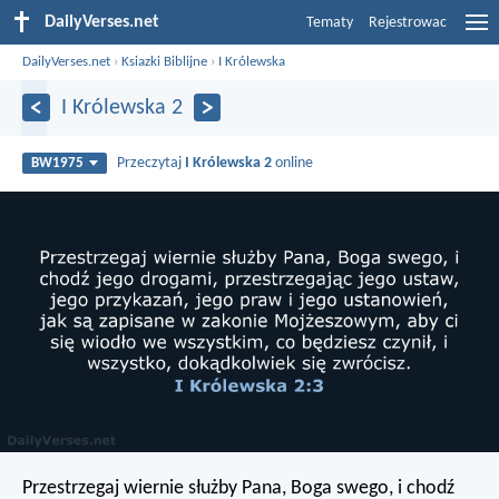
DailyVerses.net
Tematy
Rejestrowac
DailyVerses.net
›
Ksiazki Biblijne
›
I Królewska
I Królewska 2
Przeczytaj
I Królewska 2
online
BW1975
Przestrzegaj wiernie służby Pana, Boga swego, i chodź