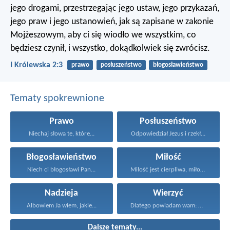
jego drogami, przestrzegając jego ustaw, jego przykazań,
jego praw i jego ustanowień, jak są zapisane w zakonie
Mojżeszowym, aby ci się wiodło we wszystkim, co
będziesz czynił, i wszystko, dokądkolwiek się zwrócisz.
I Królewska 2:3
prawo
posłuszeństwo
błogosławieństwo
Tematy spokrewnione
Prawo
Posłuszeństwo
Niechaj słowa te, które...
Odpowiedział Jezus i rzekł...
Błogosławieństwo
Miłość
Niech ci błogosławi Pan...
Miłość jest cierpliwa, miłość...
Nadzieja
Wierzyć
Albowiem Ja wiem, jakie...
Dlatego powiadam wam: Wszystko...
Dalsze tematy...