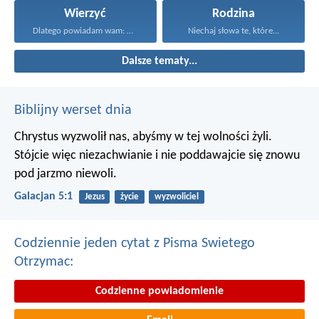
Wierzyć
Rodzina
Dlatego powiadam wam: Wszystko...
Niechaj słowa te, które...
Dalsze tematy...
Biblijny werset dnia
Chrystus wyzwolił nas, abyśmy w tej wolności żyli.
Stójcie więc niezachwianie i nie poddawajcie się znowu
pod jarzmo niewoli.
Galacjan 5:1
Jezus
życie
wyzwoliciel
Codziennie jeden cytat z Pisma Swietego
Otrzymac:
Codzienne powiadomienie