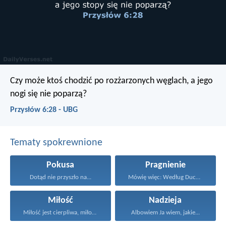
Czy może ktoś chodzić po rozżarzonych węglach,
a jego
nogi się nie poparzą?
Przysłów 6:28 - UBG
Tematy spokrewnione
Pokusa
Pragnienie
Dotąd nie przyszło na...
Mówię więc: Według Ducha...
Miłość
Nadzieja
Miłość jest cierpliwa, miłość...
Albowiem Ja wiem, jakie...