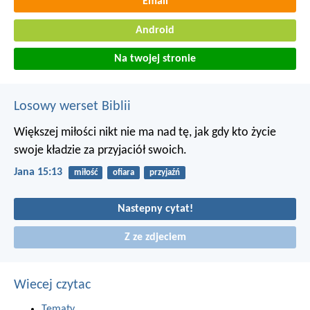
Email
Android
Na twojej stronie
Losowy werset Biblii
Większej miłości nikt nie ma nad tę, jak gdy kto życie
swoje kładzie za przyjaciół swoich.
Jana 15:13
miłość
ofiara
przyjaźń
Nastepny cytat!
Z ze zdjeciem
Wiecej czytac
Tematy