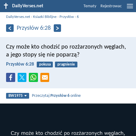
DailyVerses.net
Tematy
Rejestrowac
DailyVerses.net
›
Ksiazki Biblijne
›
Przysłów
›
6
Przysłów 6:28
Czy może kto chodzić po rozżarzonych węglach,
a jego stopy się nie poparzą?
Przysłów 6:28
pokusa
pragnienie
Przeczytaj
Przysłów 6
online
BW1975