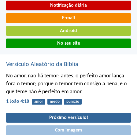
Notificação diária
E-mail
Android
No seu site
Versículo Aleatório da Bíblia
No amor, não há temor; antes, o perfeito amor lança
fora o temor; porque o temor tem consigo a pena, e o
que teme não é perfeito em amor.
1 João 4:18
amor
medo
punição
Próximo versículo!
Com imagem