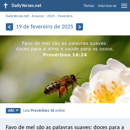
DailyVerses.net
Temas
Inscreva-se
DailyVerses.net
›
Arquivo
›
2025
›
Fevereiro
19 de fevereiro de 2025
Leia
Provérbios 16
online
ARC
Favo de mel
são
as palavras suaves:
doces para a