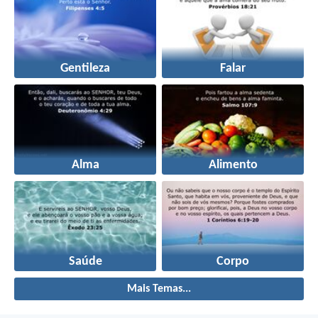
Gentileza
Falar
Alma
Alimento
Saúde
Corpo
Mais Temas...