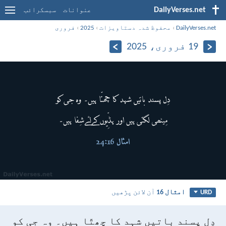
DailyVerses.net
عنوانات
سبسکرائب
DailyVerses.net
›
محفوظ شدہ دستاویزات
›
2025
›
فروری
19 فروری، 2025
امثال 16
آن لائن پڑھیں
URD
دِل پسند باتیں شہد کا چھتّا ہیں۔ وہ جی کو