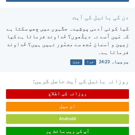
دن کی بائبل کی آیت
کیا کوئی آدمی پوشِیدہ جگہوں میں چِھپ سکتا ہے
کہ مَیں اُسے نہ دیکُھوں؟ خُداوند فرماتا ہے کیا
زمِین و آسمان مُجھ سے معمُور نہیں ہیں؟ خُداوند
فرماتا ہے۔
یرمِیاہ 23:‏24
خدا
جنت
روزانہ بائبل کی آیت حاصل کریں:
روزانہ کی اطلاع
ای میل
Android
آپ کی ویب سائٹ پر