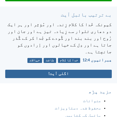
بے ترتیب بائبل آیت
کیونکہ خُدا کا کلام زِندہ اور مُؤثِر اور ہر ایک
دو دھاری تلوار سے زِیادہ تیز ہے اور جان اور
رُوح اور بند بند اور گُودے کو جُدا کر کے گُذر
جاتا ہے اور دِل کے خیالوں اور اِرادوں کو
جانچتا ہے۔
عِبرانیوں 4:‏12
خدا کا کلام
طاقت
خیالات
اگلی آیت!
مزید پڑھ
عنوانات
محفوظ شدہ دستاویزات
بائبل کی کتابیں