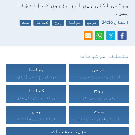
مِیٹھی لگتی ہیں اور ہڈِّیوں کے لِئے شِفا
ہیں۔
امثال 16:‏24
نرمی
بولنا
روح
کھانا
صحت
جسم
متعلقہ موضوعات
نرمی
بولنا
تُمہاری نرم مِزاجی سب...
مَوت اور زِندگی زُبان...
روح
کھانا
لیکن وہاں بھی اگر...
کیونکہ وہ ترستی جان...
صحت
جسم
اور تُم خُداوند اپنے...
کیا تُم نہیں جانتے...
مزید موضوعات...