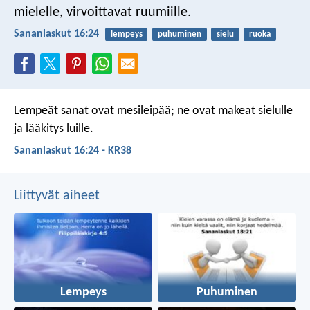
mielelle, virvoittavat ruumiille.
Sananlaskut 16:24
lempeys
puhuminen
sielu
ruoka
terveys
ruumis
Lempeät sanat ovat mesileipää;
ne ovat makeat sielulle
ja lääkitys luille.
Sananlaskut 16:24 - KR38
Liittyvät aiheet
Lempeys
Puhuminen