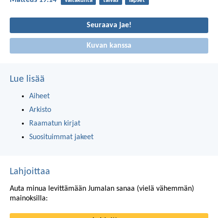
Matteus 19:14
valtakunta
taivas
lapset
Seuraava jae!
Kuvan kanssa
Lue lisää
Aiheet
Arkisto
Raamatun kirjat
Suosituimmat jakeet
Lahjoittaa
Auta minua levittämään Jumalan sanaa (vielä vähemmän)
mainoksilla: