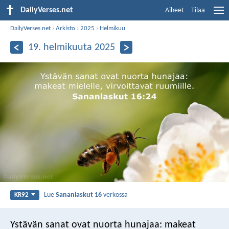
DailyVerses.net
Aiheet
Tilaa
DailyVerses.net
›
Arkisto
›
2025
›
Helmikuu
19. helmikuuta 2025
Lue
Sananlaskut 16
verkossa
KR92
Ystävän sanat ovat nuorta hunajaa:
makeat