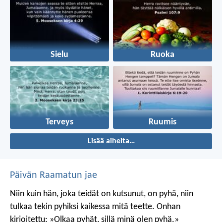
Sielu
Ruoka
Terveys
Ruumis
Lisää aiheita…
Päivän Raamatun jae
Niin kuin hän, joka teidät on kutsunut, on pyhä, niin
tulkaa tekin pyhiksi kaikessa mitä teette. Onhan
kirjoitettu: »Olkaa pyhät, sillä minä olen pyhä.»