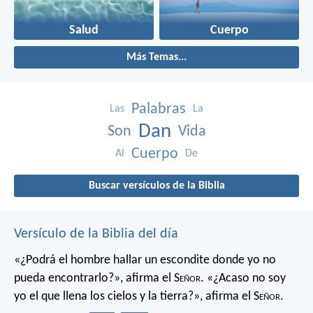
Salud
Cuerpo
Más Temas...
Palabras
Las
La
Dan
Son
Vida
Cuerpo
Al
De
Buscar versículos de la Biblia
Versículo de la Biblia del día
«¿Podrá el hombre hallar un escondite
donde yo no
pueda encontrarlo?»,
afirma el S
eñor
.
«¿Acaso no soy
yo el que llena los cielos y la tierra?»,
afirma el S
eñor
.