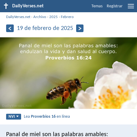
DailyVerses.net
Temas
Registrar
DailyVerses.net
›
Archivo
›
2025
›
Febrero
19 de febrero de 2025
Lea
Proverbios 16
en línea
NVI
Panal de miel son las palabras amables: