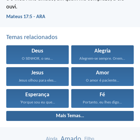
ouvi.
Mateus 17:5 - ARA
Temas relacionados
Deus
Alegria
O SENHOR, o seu...
Alegrem-se sempre. Orem continuamente...
Jesus
Amor
Jesus olhou para eles...
O amor é paciente...
Esperança
Fé
‘Porque sou eu que...
Portanto, eu lhes digo...
Mais Temas...
Amado
Ainda
Filho