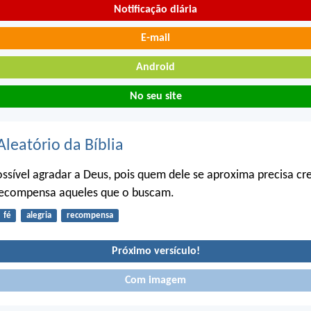
Notificação diária
E-mail
Android
No seu site
Aleatório da Bíblia
ssível agradar a Deus, pois quem dele se aproxima precisa cre
 recompensa aqueles que o buscam.
fé
alegria
recompensa
Próximo versículo!
Com imagem