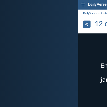
DailyVerse
DailyVerses.net
›
A
12 