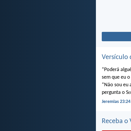
Versículo 
“Poderá algu
sem que eu o 
“Não sou eu a
pergunta o S
e
Jeremias 23:24
Receba o V