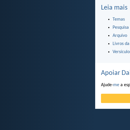
Leia mais
Temas
Pesquisa
Arquivo
Livros da
Versícul
Apoiar Da
Ajude-
me
a esp