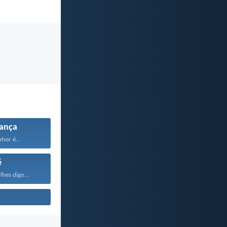
ança
hor é...
é
lhes digo...