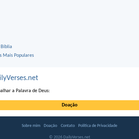
 Bíblia
os Mais Populares
ilyVerses.net
alhar a Palavra de Deus:
Doação
Sobre mim
Doação
Contato
Política de Privacidade
© 2026 DailyVerses.net