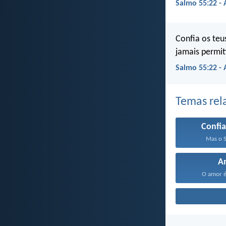
Salmo 55:22 -
Confia os teu
jamais permit
Salmo 55:22 -
Temas rel
Confia
Mas o S
A
O amor é