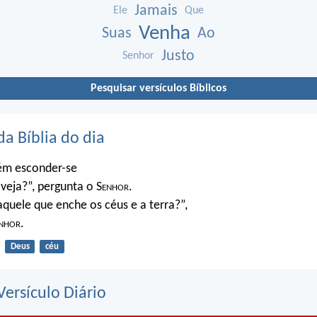
Jamais
Ele
Que
Venha
Suas
Ao
Justo
Senhor
Pesquisar versículos Bíblicos
da Bíblia do dia
ém esconder-se
veja?”, pergunta o S
enhor
.
quele que enche os céus e a terra?”,
nhor
.
Deus
céu
ersículo Diário