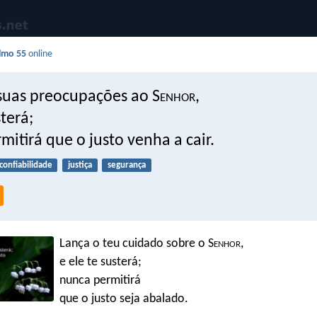
lmo 55
online
suas preocupações ao S
enhor
,
sterá;
mitirá que o justo venha a cair.
confiabilidade
justiça
segurança
Lança o teu cuidado sobre o S
enhor
,
e ele te susterá;
nunca permitirá
que o justo seja abalado.