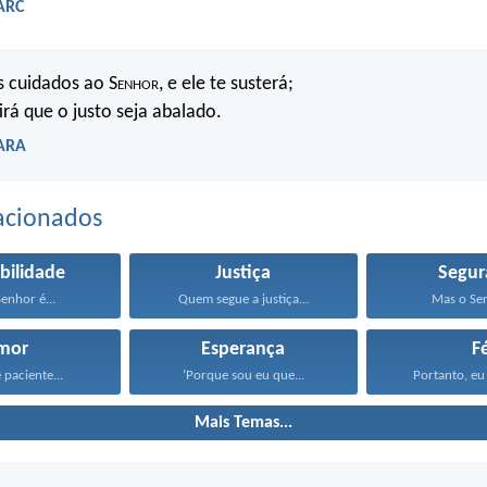
 ARC
s cuidados ao S
enhor
, e ele te susterá;
irá que o justo seja abalado.
 ARA
acionados
bilidade
Justiça
Segur
enhor é...
Quem segue a justiça...
Mas o Sen
mor
Esperança
F
 paciente...
‘Porque sou eu que...
Portanto, eu 
Mais Temas...