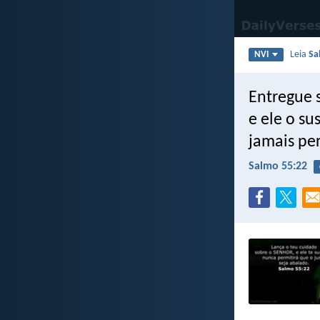
Leia
Sa
NVI
Entregue 
e ele o su
jamais per
Salmo 55:22