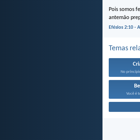
Pois somos fe
antemão prep
Efésios 2:10 - 
Temas rel
Cr
No princípi
Be
Você é t