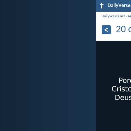
DailyVerse
DailyVerses.net
›
A
20 