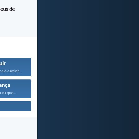
Deus de
uir
Andem sempre pelo caminho...
ança
 eu que...