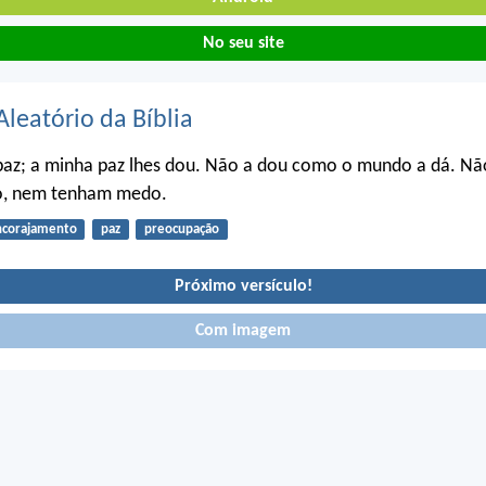
No seu site
Aleatório da Bíblia
paz; a minha paz lhes dou. Não a dou como o mundo a dá. Nã
o, nem tenham medo.
ncorajamento
paz
preocupação
Próximo versículo!
Com imagem