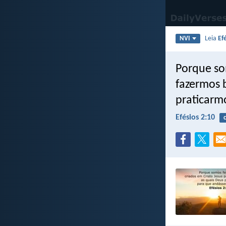
Leia
Ef
NVI
Porque so
fazermos 
praticarm
Efésios 2:10
c