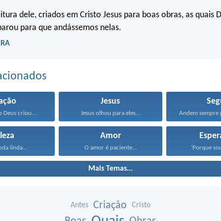
itura dele, criados em Cristo Jesus para boas obras, as quais 
arou para que andássemos nelas.
ARA
acionados
iação
Jesus
Seg
o Deus criou...
Jesus olhou para eles...
leza
Amor
Esper
oda linda...
O amor é paciente...
‘Porque sou
Mais Temas...
Criação
Antes
Cristo