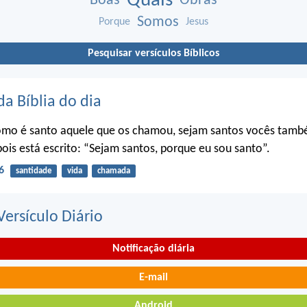
Quais
Boas
Obras
Somos
Porque
Jesus
Pesquisar versículos Bíblicos
da Bíblia do dia
omo é santo aquele que os chamou, sejam santos vocês tam
pois está escrito: “Sejam santos, porque eu sou santo”.
6
santidade
vida
chamada
ersículo Diário
Notificação diária
E-mail
Android