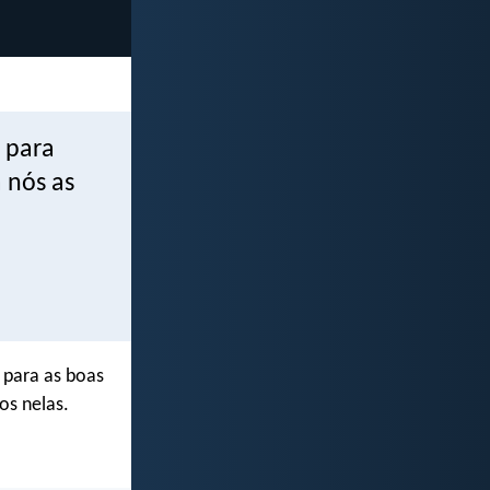
 para
 nós as
 para as boas
os nelas.