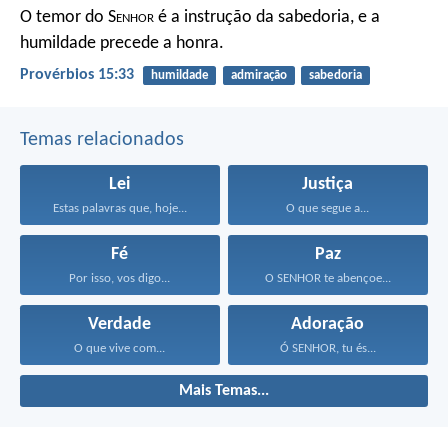
O temor do S
enhor
é a instrução da sabedoria,
e a
humildade precede a honra.
Provérbios 15:33
humildade
admiração
sabedoria
Temas relacionados
Lei
Justiça
Estas palavras que, hoje...
O que segue a...
Fé
Paz
Por isso, vos digo...
O SENHOR te abençoe...
Verdade
Adoração
O que vive com...
Ó SENHOR, tu és...
Mais Temas...