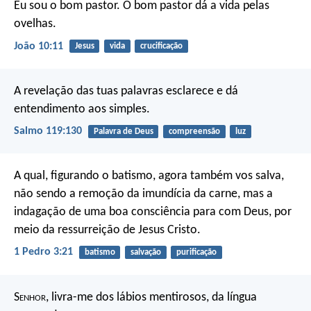
Eu sou o bom pastor. O bom pastor dá a vida pelas
ovelhas.
João 10:11
Jesus
vida
crucificação
A revelação das tuas palavras esclarece
e dá
entendimento aos simples.
Salmo 119:130
Palavra de Deus
compreensão
luz
A qual, figurando o batismo, agora também vos salva,
não sendo a remoção da imundícia da carne, mas a
indagação de uma boa consciência para com Deus, por
meio da ressurreição de Jesus Cristo.
1 Pedro 3:21
batismo
salvação
purificação
S
enhor
, livra-me dos lábios mentirosos,
da língua