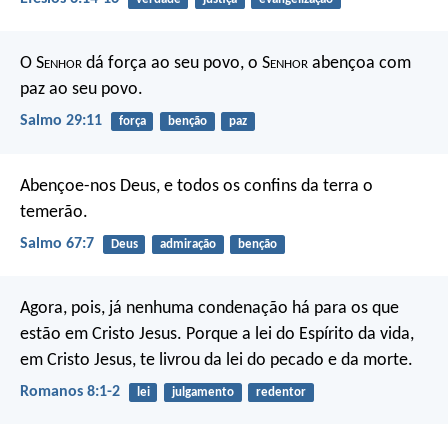
O S
enhor
dá força ao seu povo,
o S
enhor
abençoa com
paz ao seu povo.
Salmo 29:11
força
benção
paz
Abençoe-nos Deus,
e todos os confins da terra o
temerão.
Salmo 67:7
Deus
admiração
benção
Agora, pois, já nenhuma condenação há para os que
estão em Cristo Jesus. Porque a lei do Espírito da vida,
em Cristo Jesus, te livrou da lei do pecado e da morte.
Romanos 8:1-2
lei
julgamento
redentor