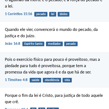
O aguilhão da morte é o pecado, e a força do pecado é
a lei.
1 Coríntios 15:56
pecado
lei
ídolos
Quando ele vier, convencerá o mundo do pecado, da
justiça e do juízo.
João 16:8
Espírito Santo
mediador
pecado
Pois o exercício físico para pouco é proveitoso, mas a
piedade para tudo é proveitosa, porque tem a
promessa da vida que agora é e da que há de ser.
1 Timóteo 4:8
saúde
obediência
vida
Porque o fim da lei é Cristo, para justiça de todo aquele
que crê.