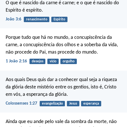
O que é nascido da carne é carne; e o que é nascido do
Espírito é espírito.
João 3:6
renascimento
Espírito
Porque tudo que há no mundo, a concupiscência da
carne, a concupiscência dos olhos e a soberba da vida,
não procede do Pai, mas procede do mundo.
1 João 2:16
desejos
vício
orgulho
Aos quais Deus quis dar a conhecer qual seja a riqueza
da glória deste mistério entre os gentios, isto é, Cristo
em vós, a esperança da glória.
Colossenses 1:27
evangelização
Jesus
esperança
Ainda que eu ande pelo vale da sombra da morte,
não