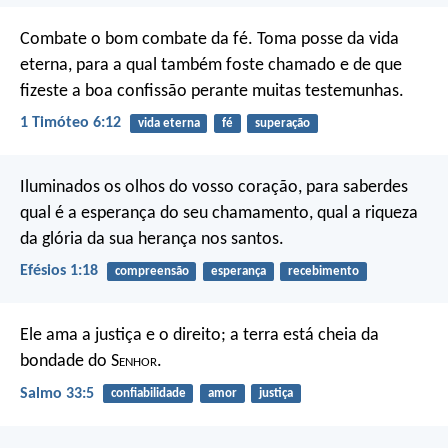
Combate o bom combate da fé. Toma posse da vida
eterna, para a qual também foste chamado e de que
fizeste a boa confissão perante muitas testemunhas.
1 Timóteo 6:12
vida eterna
fé
superação
Iluminados os olhos do vosso coração, para saberdes
qual é a esperança do seu chamamento, qual a riqueza
da glória da sua herança nos santos.
Efésios 1:18
compreensão
esperança
recebimento
Ele ama a justiça e o direito;
a terra está cheia da
bondade do S
enhor
.
Salmo 33:5
confiabilidade
amor
justiça