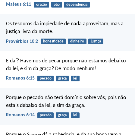
Mateus 6:11
oração
pão
dependência
Os tesouros da impiedade de nada aproveitam,
mas a
justiça livra da morte.
Provérbios 10:2
honestidade
dinheiro
justiça
E daí? Havemos de pecar porque não estamos debaixo
da lei, e sim da graça? De modo nenhum!
Romanos 6:15
pecado
graça
lei
Porque o pecado não terá domínio sobre vós; pois não
estais debaixo da lei, e sim da graça.
Romanos 6:14
pecado
graça
lei
Porque o S
enhor
dá a sabedoria,
e da sua boca vem a