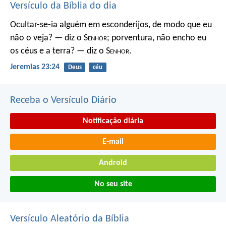
Versículo da Bíblia do dia
Ocultar-se-ia alguém em esconderijos, de modo que eu
não o veja? — diz o S
enhor
; porventura, não encho eu
os céus e a terra? — diz o S
enhor
.
Jeremias 23:24
Deus
céu
Receba o Versículo Diário
Notificação diária
E-mail
Android
No seu site
Versículo Aleatório da Bíblia