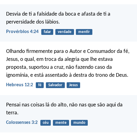
Desvia de ti a falsidade da boca
e afasta de ti a
perversidade dos lábios.
Provérbios 4:24
falar
verdade
mentir
Olhando firmemente para o Autor e Consumador da fé,
Jesus, o qual, em troca da alegria que lhe estava
proposta, suportou a cruz, não fazendo caso da
ignomínia, e está assentado à destra do trono de Deus.
Hebreus 12:2
fé
Salvador
Jesus
Pensai nas coisas lá do alto, não nas que são aqui da
terra.
Colossenses 3:2
céu
mente
mundo