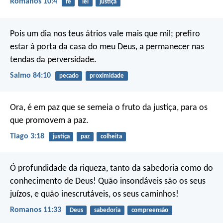
Romanos 10:4
fé
lei
justiça
Pois um dia nos teus átrios vale mais que mil;
prefiro
estar à porta da casa do meu Deus,
a permanecer nas
tendas da perversidade.
Salmo 84:10
pecado
proximidade
Ora, é em paz que se semeia o fruto da justiça, para os
que promovem a paz.
Tiago 3:18
justiça
paz
colheita
Ó profundidade da riqueza, tanto da sabedoria como do
conhecimento de Deus! Quão insondáveis são os seus
juízos, e quão inescrutáveis, os seus caminhos!
Romanos 11:33
Deus
sabedoria
compreensão