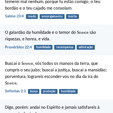
temerei mal nenhum,
porque tu estás comigo;
o teu
bordão e o teu cajado me consolam.
Salmo 23:4
medo
encorajamento
morte
O galardão da humildade e o temor do S
enhor
são
riquezas, e honra, e vida.
Provérbios 22:4
humildade
recompensa
admiração
Buscai o S
enhor
, vós todos os mansos da terra, que
cumpris o seu juízo; buscai a justiça, buscai a mansidão;
porventura, lograreis esconder-vos no dia da ira do
S
enhor
.
Sofonias 2:3
busca
proteção
humildade
Digo, porém: andai no Espírito e jamais satisfareis à