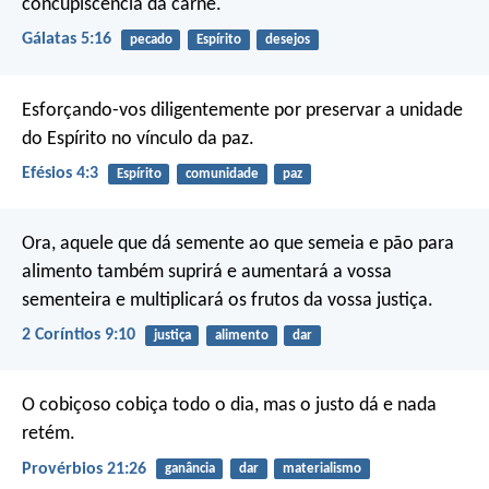
concupiscência da carne.
Gálatas 5:16
pecado
Espírito
desejos
Esforçando-vos diligentemente por preservar a unidade
do Espírito no vínculo da paz.
Efésios 4:3
Espírito
comunidade
paz
Ora, aquele que dá semente ao que semeia e pão para
alimento também suprirá e aumentará a vossa
sementeira e multiplicará os frutos da vossa justiça.
2 Coríntios 9:10
justiça
alimento
dar
O cobiçoso cobiça todo o dia,
mas o justo dá e nada
retém.
Provérbios 21:26
ganância
dar
materialismo