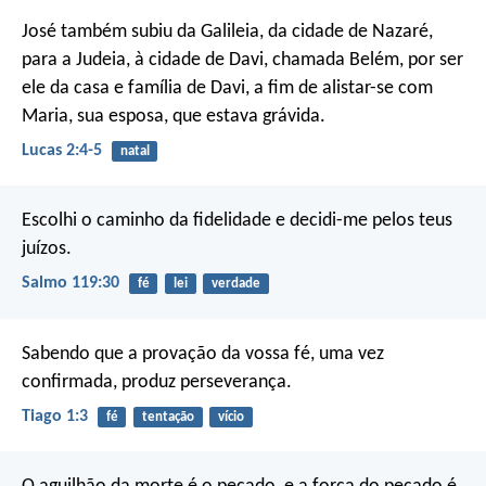
José também subiu da Galileia, da cidade de Nazaré,
para a Judeia, à cidade de Davi, chamada Belém, por ser
ele da casa e família de Davi, a fim de alistar-se com
Maria, sua esposa, que estava grávida.
Lucas 2:4-5
natal
Escolhi o caminho da fidelidade
e decidi-me pelos teus
juízos.
Salmo 119:30
fé
lei
verdade
Sabendo que a provação da vossa fé, uma vez
confirmada, produz perseverança.
Tiago 1:3
fé
tentação
vício