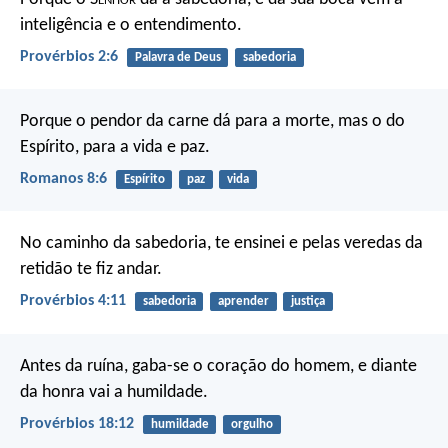
inteligência e o entendimento.
Provérbios 2:6
Palavra de Deus
sabedoria
Porque o pendor da carne dá para a morte, mas o do
Espírito, para a vida e paz.
Romanos 8:6
Espírito
paz
vida
No caminho da sabedoria, te ensinei
e pelas veredas da
retidão te fiz andar.
Provérbios 4:11
sabedoria
aprender
justiça
Antes da ruína, gaba-se o coração do homem,
e diante
da honra vai a humildade.
Provérbios 18:12
humildade
orgulho