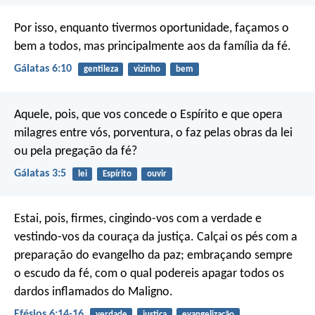
Por isso, enquanto tivermos oportunidade, façamos o
bem a todos, mas principalmente aos da família da fé.
Gálatas 6:10
gentileza
vizinho
bem
Aquele, pois, que vos concede o Espírito e que opera
milagres entre vós, porventura, o faz pelas obras da lei
ou pela pregação da fé?
Gálatas 3:5
lei
Espírito
ouvir
Estai, pois, firmes, cingindo-vos com a verdade e
vestindo-vos da couraça da justiça. Calçai os pés com a
preparação do evangelho da paz; embraçando sempre
o escudo da fé, com o qual podereis apagar todos os
dardos inflamados do Maligno.
Efésios 6:14-16
verdade
justiça
evangelização