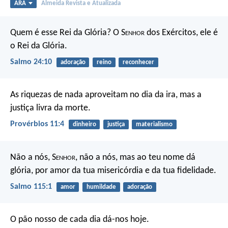
ARA
Almeida Revista e Atualizada
Quem é esse Rei da Glória?
O S
enhor
dos Exércitos,
ele é
o Rei da Glória.
Salmo 24:10
adoração
reino
reconhecer
As riquezas de nada aproveitam no dia da ira,
mas a
justiça livra da morte.
Provérbios 11:4
dinheiro
justiça
materialismo
Não a nós, S
enhor
, não a nós,
mas ao teu nome dá
glória,
por amor da tua misericórdia e da tua fidelidade.
Salmo 115:1
amor
humildade
adoração
O pão nosso de cada dia dá-nos hoje.