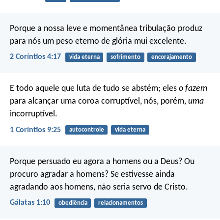
Porque a nossa leve e momentânea tribulação produz
para nós um peso eterno de glória mui excelente.
2 Coríntios 4:17
vida eterna
sofrimento
encorajamento
E todo aquele que luta de tudo se abstém; eles
o fazem
para alcançar uma coroa corruptível, nós, porém,
uma
incorruptível.
1 Coríntios 9:25
autocontrole
vida eterna
Porque persuado eu agora a homens ou a Deus? Ou
procuro agradar a homens? Se estivesse ainda
agradando aos homens, não seria servo de Cristo.
Gálatas 1:10
obediência
relacionamentos