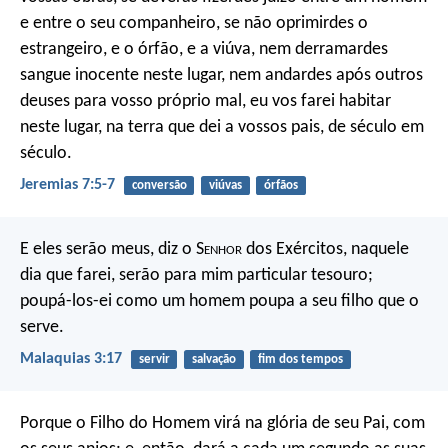
e entre o seu companheiro, se não oprimirdes o
estrangeiro, e o órfão, e a viúva, nem derramardes
sangue inocente neste lugar, nem andardes após outros
deuses para vosso próprio mal, eu vos farei habitar
neste lugar, na terra que dei a vossos pais, de século em
século.
Jeremias 7:5-7
conversão
viúvas
órfãos
E eles serão meus, diz o S
enhor
dos Exércitos, naquele
dia que farei, serão para mim particular tesouro;
poupá-los-ei como um homem poupa a seu filho que o
serve.
Malaquias 3:17
servir
salvação
fim dos tempos
Porque o Filho do Homem virá na glória de seu Pai, com