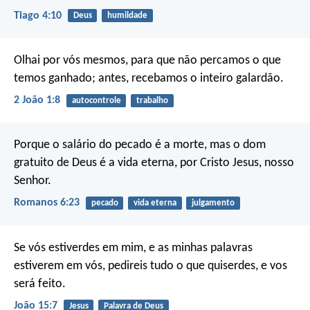
Tiago 4:10
Deus
humildade
Olhai por vós mesmos, para que não percamos o que
temos ganhado; antes, recebamos o inteiro galardão.
2 João 1:8
autocontrole
trabalho
Porque o salário do pecado é a morte, mas o dom
gratuito de Deus é a vida eterna, por Cristo Jesus, nosso
Senhor.
Romanos 6:23
pecado
vida eterna
julgamento
Se vós estiverdes em mim, e as minhas palavras
estiverem em vós, pedireis tudo o que quiserdes, e vos
será feito.
João 15:7
Jesus
Palavra de Deus