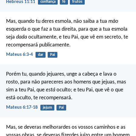
Hebreus 11:11
confiança
fé
frutos
Mas, quando tu deres esmola, não saiba a tua
mão
esquerda o que faz a tua direita, para que a tua esmola
seja
dada
ocultamente, e teu Pai, que vê em secreto, te
recompensará publicamente.
Mateus 6:3-4
dar
Pai
Porém tu, quando jejuares, unge a cabeça e lava o
rosto, para não pareceres aos homens que jejuas, mas
sim a teu Pai, que
está
oculto; e teu Pai, que vê o que
está oculto, te recompensará.
Mateus 6:17-18
jejum
Pai
Mas, se deveras melhorardes os vossos caminhos e as
vossas obras, se deveras fizerdes juízo entre um homem