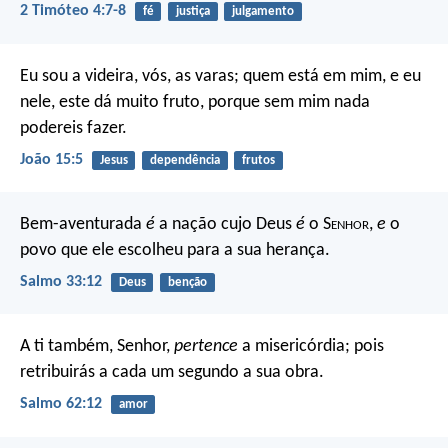
2 Timóteo 4:7-8
fé
justiça
julgamento
Eu sou a videira, vós, as varas; quem está em mim, e eu
nele, este dá muito fruto, porque sem mim nada
podereis fazer.
João 15:5
Jesus
dependência
frutos
Bem-aventurada
é
a nação cujo Deus
é
o S
enhor
,
e
o
povo que ele escolheu para a sua herança.
Salmo 33:12
Deus
benção
A ti também, Senhor,
pertence
a misericórdia;
pois
retribuirás a cada um segundo a sua obra.
Salmo 62:12
amor