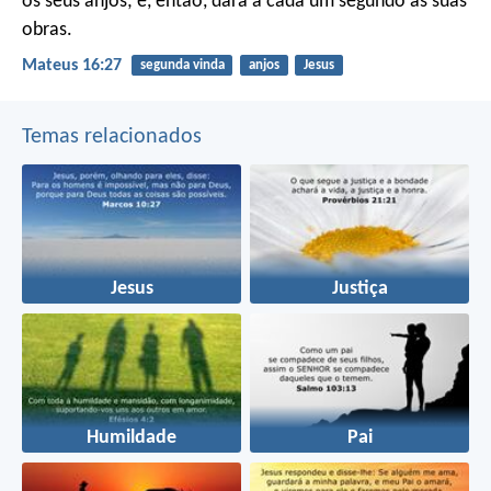
os seus anjos; e, então, dará a cada um segundo as suas
obras.
Mateus 16:27
segunda vinda
anjos
Jesus
Temas relacionados
Jesus
Justiça
Humildade
Pai