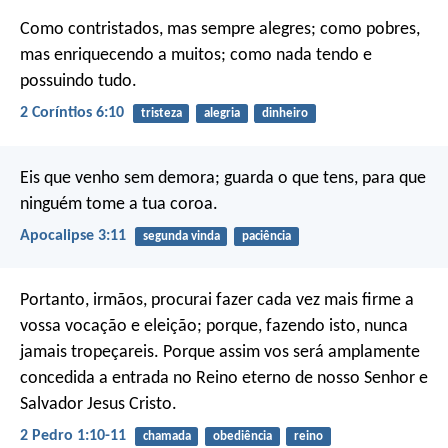
Como contristados, mas sempre alegres; como pobres,
mas enriquecendo a muitos; como nada tendo e
possuindo tudo.
2 Coríntios 6:10
tristeza
alegria
dinheiro
Eis que venho sem demora; guarda o que tens, para que
ninguém tome a tua coroa.
Apocalipse 3:11
segunda vinda
paciência
Portanto, irmãos, procurai fazer cada vez mais firme a
vossa vocação e eleição; porque, fazendo isto, nunca
jamais tropeçareis. Porque assim vos será amplamente
concedida a entrada no Reino eterno de nosso Senhor e
Salvador Jesus Cristo.
2 Pedro 1:10-11
chamada
obediência
reino