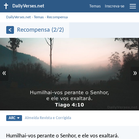
DailyVerses.net
Temas
Inscreva-se
DailyVerses.net
›
Temas
›
Recompensa
Recompensa (2/2)
«
»
ARC
Almeida Revista e Corrigida
Humilhai-vos perante o Senhor, e ele vos exaltará.