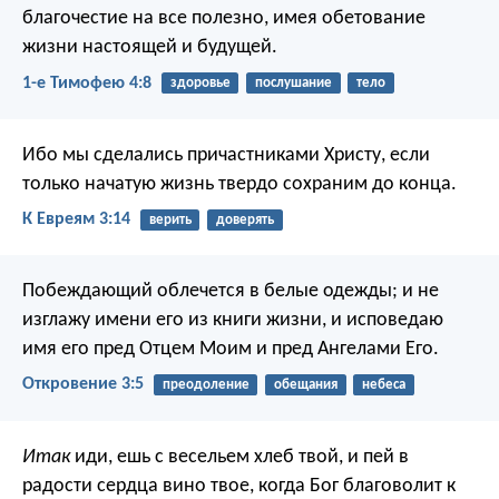
благочестие на все полезно, имея обетование
жизни настоящей и будущей.
1-е Тимофею 4:8
здоровье
послушание
тело
Ибо мы сделались причастниками Христу, если
только начатую жизнь твердо сохраним до конца.
К Евреям 3:14
верить
доверять
Побеждающий облечется в белые одежды; и не
изглажу имени его из книги жизни, и исповедаю
имя его пред Отцем Моим и пред Ангелами Его.
Откровение 3:5
преодоление
обещания
небеса
Итак
иди, ешь с весельем хлеб твой, и пей в
радости сердца вино твое, когда Бог благоволит к