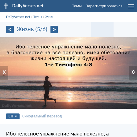
DailyVerses.net
Темы
Зарегистрироваться
DailyVerses.net
›
Темы
›
Жизнь
Жизнь (5/6)
«
»
СП
Синодальный перевод
Ибо телесное упражнение мало полезно, а