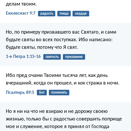
делам твоим.
Екклесиаст 9:7
радость
пища
сердце
Но, по примеру призвавшего вас Святаго, и сами
будьте святы во всех поступках. Ибо написано:
будьте святы, потому что Я свят.
1-е Петра 1:15-16
святость
призвание
Ибо пред очами Твоими тысяча лет,
как день
вчерашний, когда он прошел,
и
как
стража в ночи.
Псалтирь 89:5
Бог
понимать
Но я ни на что не взираю и не дорожу своею
жизнью, только бы с радостью совершить поприще
мое и служение, которое я принял от Господа