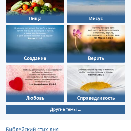
Пища
Иисус
Создание
Верить
Любовь
Справедливость
Другие темы ...
Библейский стих дня