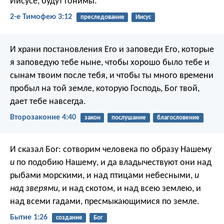
Иисусе, будут гонимы.
2-е Тимофею 3:12
преследование
Иисус
И храни постановления Его и заповеди Его, которые
я заповедую тебе ныне, чтобы хорошо было тебе и
сынам твоим после тебя, и чтобы ты много времени
пробыл на той земле, которую Господь, Бог твой,
дает тебе навсегда.
Второзаконие 4:40
закон
послушание
благословение
И сказал Бог: сотворим человека по образу Нашему
и
по подобию Нашему, и да владычествуют они над
рыбами морскими, и над птицами небесными,
и
над зверями,
и над скотом, и над всею землею, и
над всеми гадами, пресмыкающимися по земле.
Бытие 1:26
создание
Бог