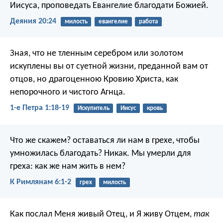
Иисуса, проповедать Евангелие благодати Божией.
Деяния 20:24
милость
евангелие
работа
Зная, что не тленным серебром или золотом
искуплены вы от суетной жизни, преданной вам от
отцов, но драгоценною Кровию Христа, как
непорочного и чистого Агнца.
1-е Петра 1:18-19
Искупитель
Иисус
кровь
Что же скажем? оставаться ли нам в грехе, чтобы
умножилась благодать? Никак. Мы умерли для
греха: как же нам жить в нем?
К Римлянам 6:1-2
грех
милость
Как послал Меня живый Отец, и Я живу Отцем,
так