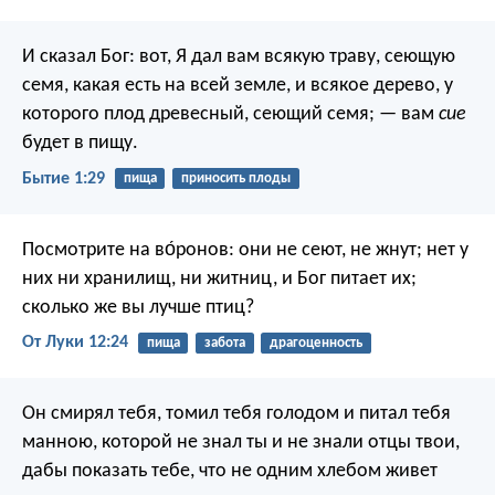
И сказал Бог: вот, Я дал вам всякую траву, сеющую
семя, какая есть на всей земле, и всякое дерево, у
которого плод древесный, сеющий семя; — вам
сие
будет в пищу.
Бытие 1:29
пища
приносить плоды
Посмотрите на во́ронов: они не сеют, не жнут; нет у
них ни хранилищ, ни житниц, и Бог питает их;
сколько же вы лучше птиц?
От Луки 12:24
пища
забота
драгоценность
Он смирял тебя, томил тебя голодом и питал тебя
манною, которой не знал ты и не знали отцы твои,
дабы показать тебе, что не одним хлебом живет