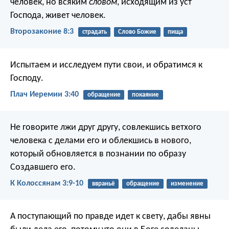
человек, но всяким
словом
, исходящим из уст
Господа, живет человек.
Второзаконие 8:3
страдать
Слово Божие
пища
Испытаем и исследуем пути свои,
и обратимся к
Господу.
Плач Иеремии 3:40
обращение
покаяние
Не говорите лжи друг другу, совлекшись ветхого
человека с делами его и облекшись в нового,
который обновляется в познании по образу
Создавшего его.
К Колоссянам 3:9-10
ввраньё
обращение
изменение
А поступающий по правде идет к свету, дабы явны