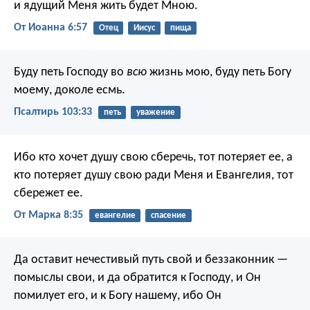
и ядущий Меня жить будет Мною.
От Иоанна 6:57
Отец
Иисус
пища
Буду петь Господу во
всю
жизнь мою,
буду петь Богу
моему, доколе есмь.
Псалтирь 103:33
петь
уважение
Ибо кто хочет душу свою сберечь, тот потеряет ее, а
кто потеряет душу свою ради Меня и Евангелия, тот
сбережет ее.
От Марка 8:35
евангелие
спасение
Да оставит нечестивый путь свой
и беззаконник —
помыслы свои,
и да обратится к Господу, и Он
помилует его,
и к Богу нашему, ибо Он