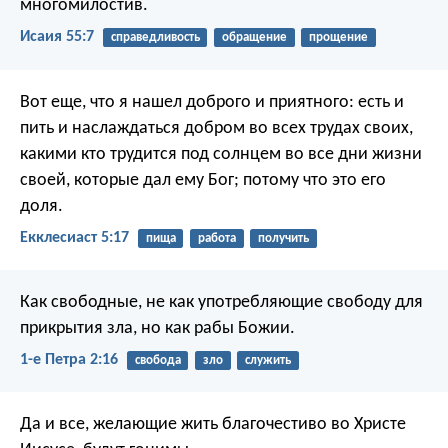
многомилостив.
Исаия 55:7
справедливость
обращение
прощение
Вот еще, что я нашел доброго и приятного: есть и
пить и наслаждаться добром во всех трудах своих,
какими кто трудится под солнцем во все дни жизни
своей, которые дал ему Бог; потому что это его
доля.
Екклесиаст 5:17
пища
работа
получить
Как свободные, не как употребляющие свободу для
прикрытия зла, но как рабы Божии.
1-е Петра 2:16
свобода
зло
служить
Да и все, желающие жить благочестиво во Христе