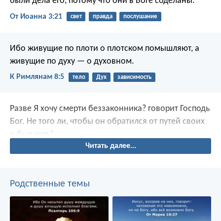
были дела его, потому что они в Боге соделаны.
От Иоанна 3:21
свет
правда
послушание
Ибо живущие по плоти о плотском помышляют, а
живущие по духу — о духовном.
К Римлянам 8:5
тело
Дух
зависимость
Разве Я хочу смерти беззаконника? говорит Господь
Бог. Не того ли, чтобы он обратился от путей своих
и был жив?
Читать далее...
Родственные темы