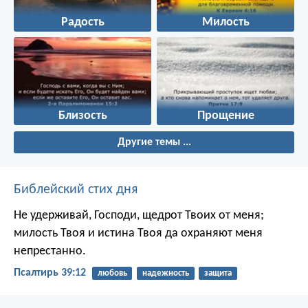
Радость
Милость
Близость
Прощение
Другие темы ...
Библейский стих дня
Не удерживай, Господи, щедрот Твоих от меня;
милость Твоя и истина Твоя да охраняют меня
непрестанно.
Псалтирь 39:12
любовь
надежность
защита