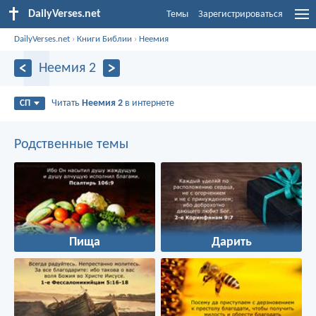
DailyVerses.net
Темы
Зарегистрироваться
DailyVerses.net
›
Книги Библии
›
Неемия
Неемия 2
Читать
Неемия 2
в интернете
СП
Родственные темы
Пища
Дарить