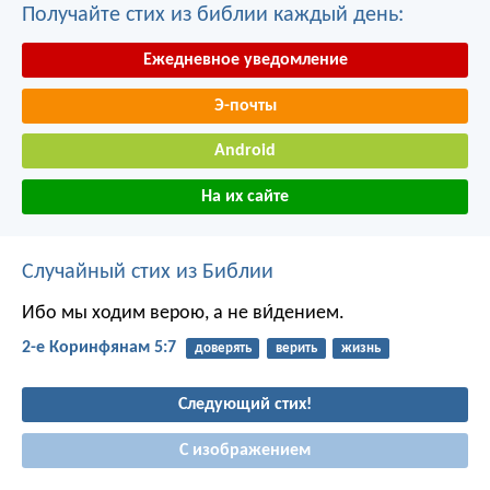
Получайте стих из библии каждый день:
Ежедневное уведомление
Э-почты
Android
На их сайте
Случайный стих из Библии
Ибо мы ходим верою, а не ви́дением.
2-е Коринфянам 5:7
доверять
верить
жизнь
Следующий стих!
С изображением