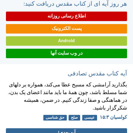
هر روز آیه ای از کتاب مقدس دریافت کنید:
اطلاع رسانی روزانه
پست الکترونیک
Android
در وب سایت آنها
آیه کتاب مقدس تصادفی
بگذاريد آرامشی كه مسيح عطا می‌كند، همواره بر دلهای
شما مسلط باشد، چون همهٔ ما بايد مانند اعضای يک بدن،
در هماهنگی و صفا زندگی كنيم. در ضمن، هميشه
شكرگزار باشيد.
کولسیان ۳:‏۱۵
عیسی
صلح
حق شناسی