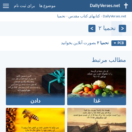
DailyVerses.net
موضوع ها
برای ثبت نام
DailyVerses.net
›
کتابهای کتاب مقدس
›
نحميا
نحميا ۲
نحميا ۲
بصورت آنلاین بخوانید
PCB
مطالب مرتبط
غذا
دادن