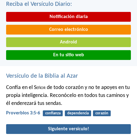
Reciba el Versículo Diario:
Notificación diaria
Correo electrónico
Android
En tu sitio web
Versículo de la Biblia al Azar
Confía en el S
eñor
de todo corazón
y no te apoyes en tu
propia inteligencia.
Reconócelo en todos tus caminos
y
él enderezará tus sendas.
Proverbios 3:5-6
confianza
dependencia
corazón
Siguiente versículo!