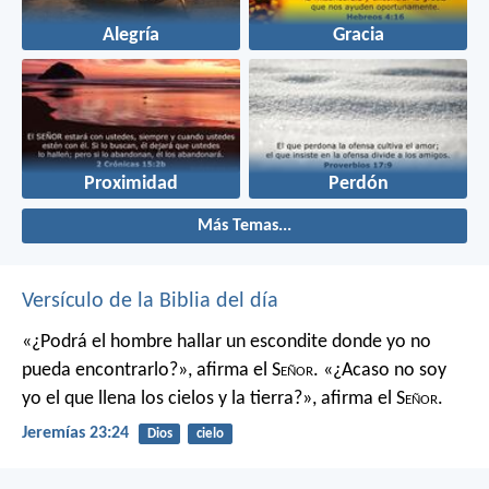
Alegría
Gracia
Proximidad
Perdón
Más Temas...
Versículo de la Biblia del día
«¿Podrá el hombre hallar un escondite
donde yo no
pueda encontrarlo?»,
afirma el S
eñor
.
«¿Acaso no soy
yo el que llena los cielos y la tierra?»,
afirma el S
eñor
.
Jeremías 23:24
Dios
cielo