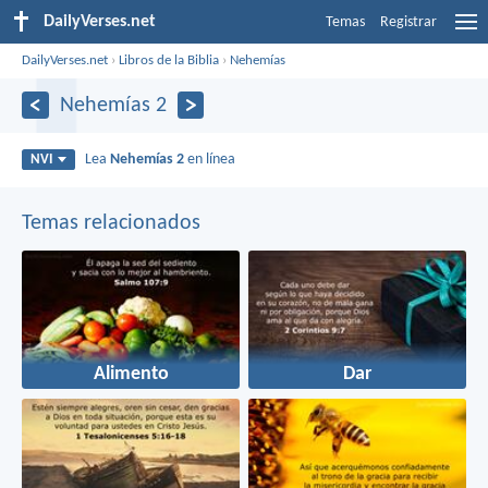
DailyVerses.net
Temas
Registrar
DailyVerses.net
›
Libros de la Biblia
›
Nehemías
Nehemías 2
Lea
Nehemías 2
en línea
NVI
Temas relacionados
Alimento
Dar