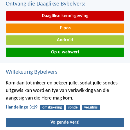
Ontvang die Daaglikse Bybelvers:
Daaglikse kennisgewing
E-pos
Android
Op u webwerf
Willekeurig Bybelvers
Kom dan tot inkeer en bekeer julle, sodat julle sondes
uitgewis kan word en tye van verkwikking van die
aangesig van die Here mag kom.
Handelinge 3:19
omskakeling
sonde
vergifnis
Volgende vers!