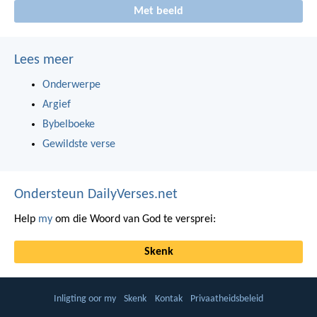
Met beeld
Lees meer
Onderwerpe
Argief
Bybelboeke
Gewildste verse
Ondersteun DailyVerses.net
Help
my
om die Woord van God te versprei:
Skenk
Inligting oor my
Skenk
Kontak
Privaatheidsbeleid