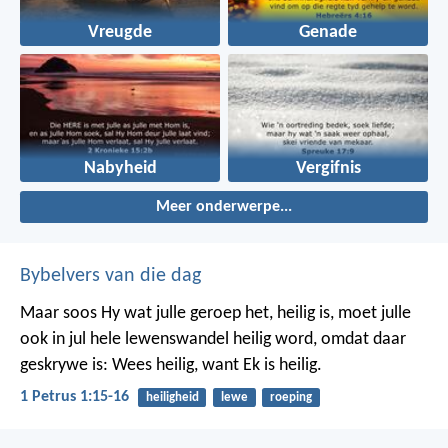
Vreugde
Genade
Nabyheid
Vergifnis
Meer onderwerpe...
Bybelvers van die dag
Maar soos Hy wat julle geroep het, heilig is, moet julle
ook in jul hele lewenswandel heilig word, omdat daar
geskrywe is: Wees heilig, want Ek is heilig.
1 Petrus 1:15-16
heiligheid
lewe
roeping