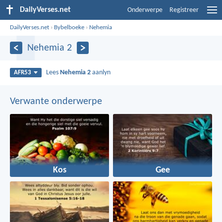
DailyVerses.net
Onderwerpe
Registreer
DailyVerses.net
›
Bybelboeke
›
Nehemia
Nehemia 2
Lees
Nehemia 2
aanlyn
AFR53
Verwante onderwerpe
Kos
Gee