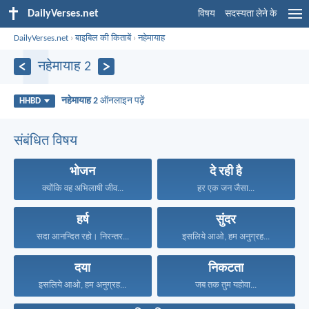
DailyVerses.net
विषय
सदस्यता लेने के
DailyVerses.net
›
बाइबिल की किताबें
›
नहेमायाह
नहेमायाह 2
नहेमायाह 2
ऑनलाइन पढ़ें
HHBD
संबंधित विषय
भोजन
दे रही है
क्योंकि वह अभिलाषी जीव...
हर एक जन जैसा...
हर्ष
सुंदर
सदा आनन्दित रहो। निरन्तर...
इसलिये आओ, हम अनुग्रह...
दया
निकटता
इसलिये आओ, हम अनुग्रह...
जब तक तुम यहोवा...