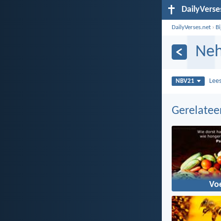
DailyVerse
DailyVerses.net
›
B
Neh
Lee
NBV21
Gerelate
Vo