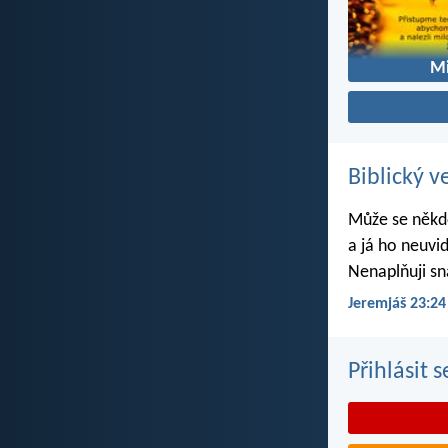
Mi
Biblický v
Může se někdo
a já ho neuvi
Nenaplňuji sn
Jeremjáš 23:24
Přihlásit 