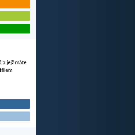
á a jejž máte
 tělem