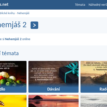
s.net
Témata
Náhodný verš
blické knihy
›
Nehemjáš
emjáš 2
e si
Nehemjáš 2
online
í témata
ídlo
Dávání
Rad