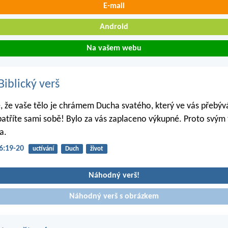
E-mail
Android
Na vašem webu
iblický verš
e, že vaše tělo je chrámem Ducha svatého, který ve vás přebýv
tříte sami sobě! Bylo za vás zaplaceno výkupné. Proto svým
a.
6:19-20
uctívání
Duch
život
Náhodný verš!
Náhodný verš s obrázkem