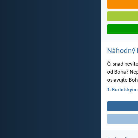
Náhodný B
Či snad nevít
od Boha? Nepa
oslavujte Boh
1. Korintským 