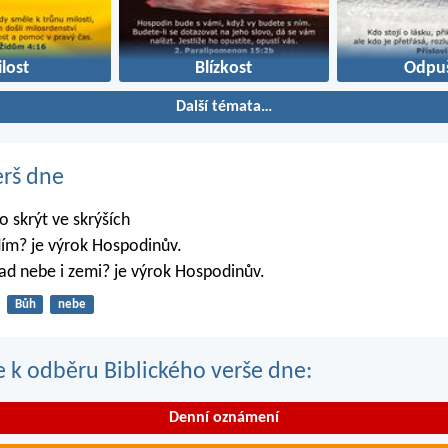
lost
Blízkost
Odpuš
Další témata…
erš dne
 skrýt ve skrýších
dím? je výrok Hospodinův.
ad nebe i zemi? je výrok Hospodinův.
Bůh
nebe
se k odběru Biblického verše dne:
Denní oznámení