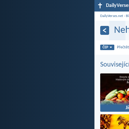
DailyVerse
DailyVerses.net
›
Bi
Neh
Přečtět
ČEP
Souvisejíc
J