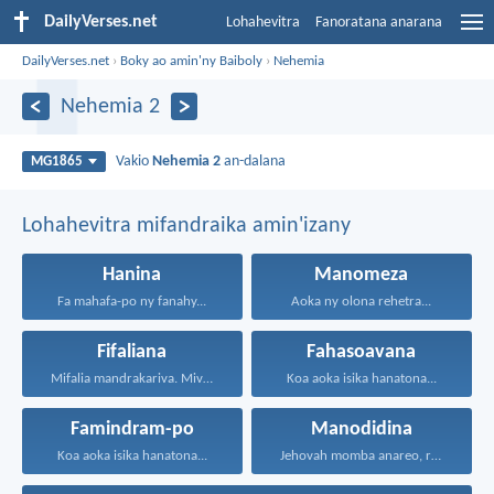
DailyVerses.net
Lohahevitra
Fanoratana anarana
DailyVerses.net
›
Boky ao amin'ny Baiboly
›
Nehemia
Nehemia 2
Vakio
Nehemia 2
an-dalana
MG1865
Lohahevitra mifandraika amin'izany
Hanina
Manomeza
Fa mahafa-po ny fanahy...
Aoka ny olona rehetra...
Fifaliana
Fahasoavana
Mifalia mandrakariva. Mivavaha, ka...
Koa aoka isika hanatona...
Famindram-po
Manodidina
Koa aoka isika hanatona...
Jehovah momba anareo, raha...