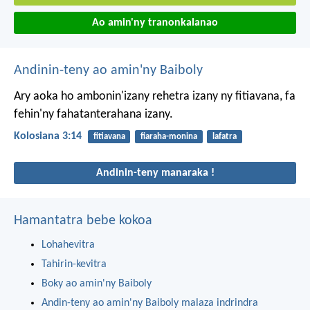
Ao amin'ny tranonkalanao
Andinin-teny ao amin'ny Baiboly
Ary aoka ho ambonin'izany rehetra izany ny fitiavana, fa
fehin'ny fahatanterahana izany.
Kolosiana 3:14
fitiavana
fiaraha-monina
lafatra
Andinin-teny manaraka !
Hamantatra bebe kokoa
Lohahevitra
Tahirin-kevitra
Boky ao amin'ny Baiboly
Andin-teny ao amin'ny Baiboly malaza indrindra