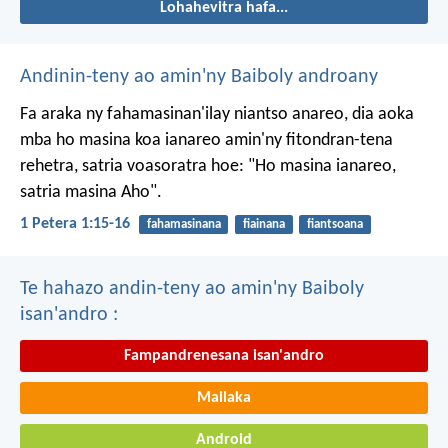
Lohahevitra hafa...
Andinin-teny ao amin'ny Baiboly androany
Fa araka ny fahamasinan'ilay niantso anareo, dia aoka
mba ho masina koa ianareo amin'ny fitondran-tena
rehetra, satria voasoratra hoe: "Ho masina ianareo,
satria masina Aho".
1 Petera 1:15-16
fahamasinana
fiainana
fiantsoana
Te hahazo andin-teny ao amin'ny Baiboly
isan'andro :
Fampandrenesana isan'andro
Mailaka
Android