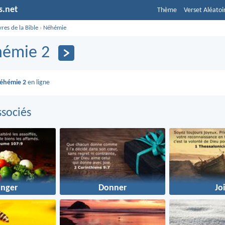
s.net
Thème
Verset Aléatoi
vres de la Bible
›
Néhémie
émie 2
éhémie 2
en ligne
sociés
nger
Donner
Jo