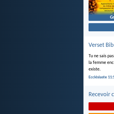
G
Verset Bib
Tu ne sais pa
la femme ence
existe.
Ecclésiaste 11:
Recevoir c