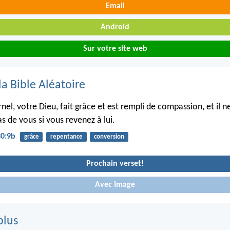
Email
Android
Sur votre site web
la Bible Aléatoire
ernel, votre Dieu, fait grâce et est rempli de compassion, et il n
s de vous si vous revenez à lui.
30:9b
grâce
repentance
conversion
Prochain verset!
Avec Image
plus