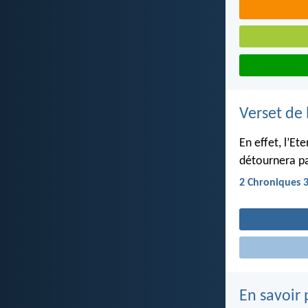
Verset de 
En effet, l’Et
détournera pa
2 Chroniques 
En savoir 