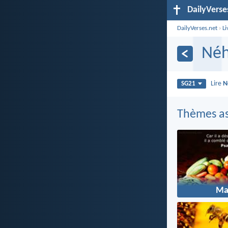
DailyVerse
DailyVerses.net
›
Li
Néh
Lire
N
SG21
Thèmes as
Ma