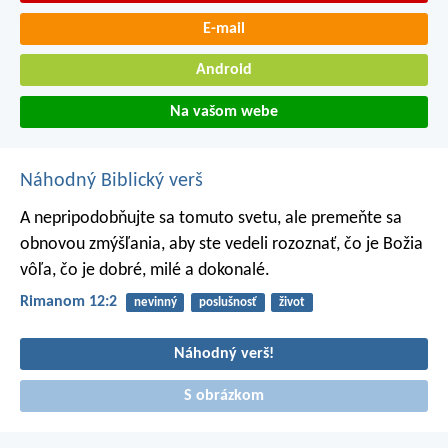
E-mail
Android
Na vašom webe
Náhodný Biblický verš
A nepripodobňujte sa tomuto svetu, ale premeňte sa
obnovou zmýšľania, aby ste vedeli rozoznať, čo je Božia
vôľa, čo je dobré, milé a dokonalé.
Rimanom 12:2
nevinný
poslušnosť
život
Náhodný verš!
S obrázkom