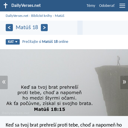
DailyVerses.net
Témy
Odoberať
DailyVerses.net
›
Biblické knihy
›
Matúš
Matúš 18
Prečítajte si
Matúš 18
online
KAT
«
»
Keď sa tvoj brat prehreší proti tebe, choď a napomeň ho