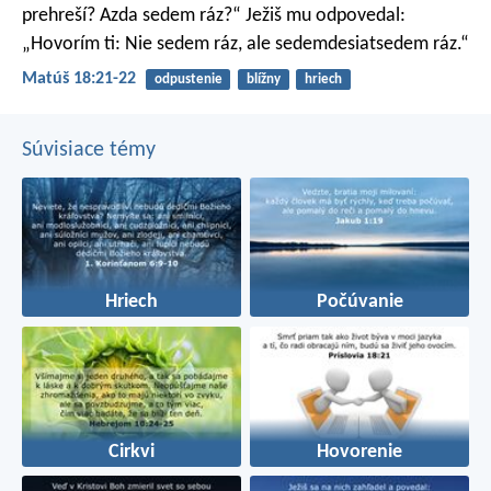
prehreší? Azda sedem ráz?“ Ježiš mu odpovedal:
„Hovorím ti: Nie sedem ráz, ale sedemdesiatsedem ráz.“
Matúš 18:21-22
odpustenie
blížny
hriech
Súvisiace témy
Hriech
Počúvanie
Cirkvi
Hovorenie