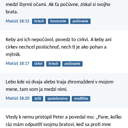
medzi štyrmi očami. Ak ťa počúvne, získal si svojho
brata.
Matúš 18:15
hriech
hovorenie
počúvanie
Keby ani ich nepočúvol, povedz to cirkvi. A keby ani
cirkev nechcel poslúchnuť, nech ti je ako pohan a
mýtnik.
Matúš 18:17
cirkvi
hriech
počúvanie
Lebo kde sú dvaja alebo traja zhromaždení v mojom
mene, tam som ja medzi nimi.
Matúš 18:20
Ježiš
spoločenstvo
modlitba
Vtedy k nemu pristúpil Peter a povedal mu: „Pane, koľko
ráz mám odpustiť svojmu bratovi, keď sa proti mne