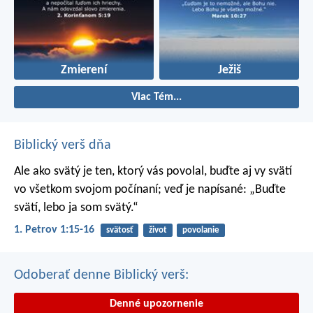
Zmierení
Ježiš
Viac Tém...
Biblický verš dňa
Ale ako svätý je ten, ktorý vás povolal, buďte aj vy svätí
vo všetkom svojom počínaní; veď je napísané: „Buďte
svätí, lebo ja som svätý.“
1. Petrov 1:15-16
svätosť
život
povolanie
Odoberať denne Biblický verš:
Denné upozornenie