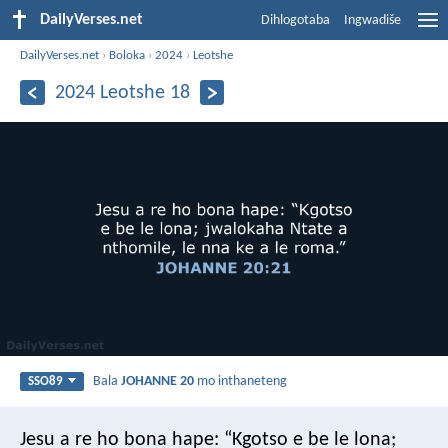
DailyVerses.net
Dihlogotaba
Ingwadiše
DailyVerses.net
›
Boloka
›
2024
›
Leotshe
2024 Leotshe 18
Bala
JOHANNE 20
mo inthaneteng
SSO89
Jesu a re ho bona hape: “Kgotso e be le lona;