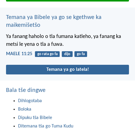
Temana ya Bibele ya go se kgethwe ka
maikemišetšo
Ya fanang haholo
o tla fumana katleho,
ya fanang ka
metsi
le yena o tla a fuwa.
MAELE 11:25
go rata go fa
dijo
go fa
Temana ya go latela!
Bala tše dingwe
Dihlogotaba
Boloka
Dipuku tša Bibele
Ditemana tša go Tuma Kudu