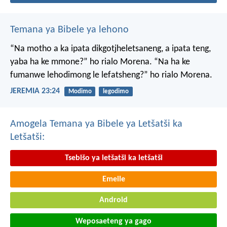
Temana ya Bibele ya lehono
“Na motho a ka ipata
dikgotjheletsaneng,
a ipata teng,
yaba ha ke mmone?”
ho rialo Morena.
“Na ha ke
fumanwe
lehodimong le lefatsheng?”
ho rialo Morena.
JEREMIA 23:24
Modimo
legodimo
Amogela Temana ya Bibele ya Letšatši ka
Letšatši:
Tsebišo ya letšatši ka letšatši
Emeile
Android
Weposaeteng ya gago