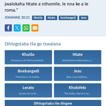
jwalokaha Ntate a nthomile, le nna ke a le
roma.”
JOHANNE 20:21
khutšo
Ntate
boebangedi
Jesu
Dihlogotaba tša go tswalana
Khutšo
Ntate
Morena a le hlohonolofatse...
Jwalokaha ntata bana a...
Boebangedi
Jesu
Morena o re laetse...
Jesu a ba tadima...
Lerato
Kholofelo
Lerato le na le...
‘Ke tseba merero eo...
Dihlogotaba tše dingwe