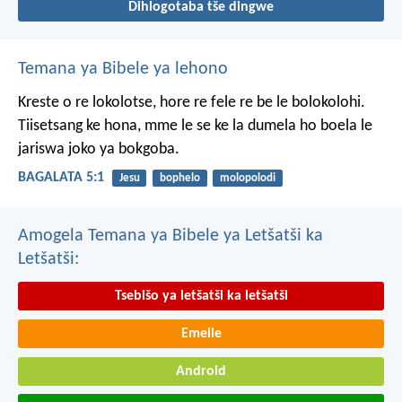
Dihlogotaba tše dingwe
Temana ya Bibele ya lehono
Kreste o re lokolotse, hore re fele re be le bolokolohi.
Tiisetsang ke hona, mme le se ke la dumela ho boela le
jariswa joko ya bokgoba.
BAGALATA 5:1
Jesu
bophelo
molopolodi
Amogela Temana ya Bibele ya Letšatši ka
Letšatši:
Tsebišo ya letšatši ka letšatši
Emeile
Android