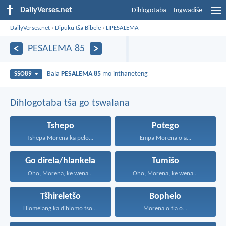
DailyVerses.net
Dihlogotaba
Ingwadiše
DailyVerses.net
›
Dipuku tša Bibele
›
LIPESALEMA
PESALEMA 85
Bala
PESALEMA 85
mo inthaneteng
SSO89
Dihlogotaba tša go tswalana
Tshepo
Potego
Tshepa Morena ka pelo...
Empa Morena o a...
Go direla/hlankela
Tumišo
Oho, Morena, ke wena...
Oho, Morena, ke wena...
Tšhireletšo
Bophelo
Hlomelang ka dihlomo tsohle...
Morena o tla o...