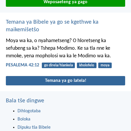
Weposaeteng ya gago
Temana ya Bibele ya go se kgethwe ka
maikemišetšo
Moya wa ka, o nyahametseng?
O hloretseng ka
sefubeng sa ka?
Tshepa Modimo.
Ke sa tla nne ke
mmoke,
yena mopholosi wa ka
le Modimo wa ka.
PESALEMA 42:12
go direla/hlankela
kholofelo
moya
Temana ya go latela!
Bala tše dingwe
Dihlogotaba
Boloka
Dipuku tša Bibele