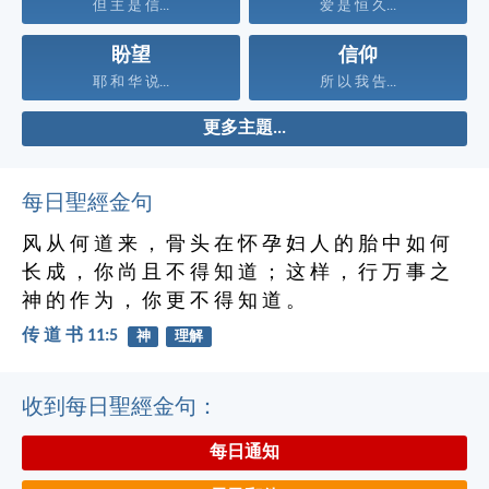
但 主 是 信...
爱 是 恒 久...
盼望
信仰
耶 和 华 说...
所 以 我 告...
更多主題...
每日聖經金句
风 从 何 道 来 ， 骨 头 在 怀 孕 妇 人 的 胎 中 如 何
长 成 ， 你 尚 且 不 得 知 道 ； 这 样 ， 行 万 事 之
神 的 作 为 ， 你 更 不 得 知 道 。
传 道 书 11:5
神
理解
收到每日聖經金句：
每日通知