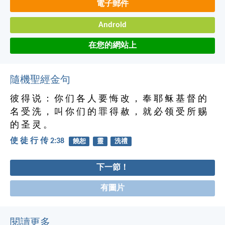
電子郵件
Android
在您的網站上
隨機聖經金句
彼 得 说 ： 你 们 各 人 要 悔 改 ， 奉 耶 稣 基 督 的
名 受 洗 ， 叫 你 们 的 罪 得 赦 ， 就 必 领 受 所 赐
的 圣 灵 。
使 徒 行 传 2:38
饒恕
靈
洗禮
下一節！
有圖片
閱讀更多