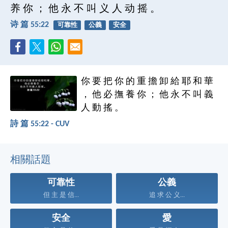
养 你 ； 他 永 不 叫 义 人 动 摇 。
诗 篇 55:22
可靠性
公義
安全
你 要 把 你 的 重 擔 卸 給 耶 和 華
， 他 必 撫 養 你 ； 他 永 不 叫 義
人 動 搖 。
詩 篇 55:22 - CUV
相關話題
可靠性
公義
但 主 是 信...
追 求 公 义...
安全
愛