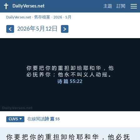
DailyVerses.net
主題
訂閱
DailyVerses.net
›
舊存檔案
›
2026
›
5月
2026年5月12日
在線閱讀
詩 篇 55
CUVS
你 要 把 你 的 重 担 卸 给 耶 和 华 ， 他 必 抚