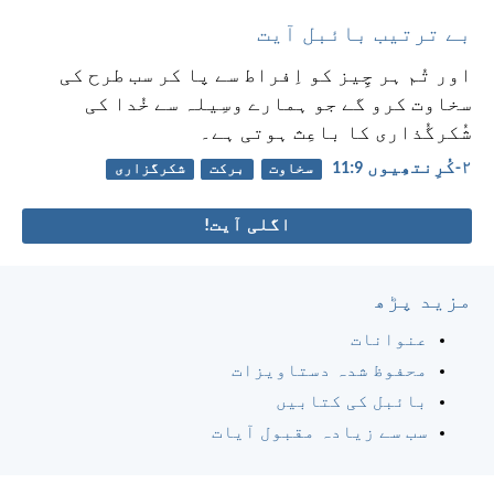
بے ترتیب بائبل آیت
اور تُم ہر چِیز کو اِفراط سے پا کر سب طرح کی
سخاوت کرو گے جو ہمارے وسِیلہ سے خُدا کی
شُکرگُذاری کا باعِث ہوتی ہے۔
۲-کُرِنتھِیوں 9:‏11
سخاوت
برکت
شکرگزاری
اگلی آیت!
مزید پڑھ
عنوانات
محفوظ شدہ دستاویزات
بائبل کی کتابیں
سب سے زیادہ مقبول آیات