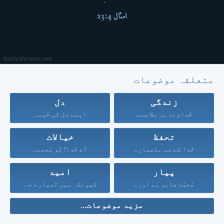
متعلقہ موضوعات
زندگی
دل
خُداوند ہر بلا سے...
اپنے دِل کی خُوب...
تحفظ
خیالات
خُدا کے سب ہتھیار...
اَے خُدا! تُو مُجھے...
پیار
امید
مُحبّت صابِر ہے اور...
کیونکہ مَیں تُمہارے حق...
مزید موضوعات...