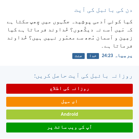
دن کی بائبل کی آیت
کیا کوئی آدمی پوشِیدہ جگہوں میں چِھپ سکتا ہے
کہ مَیں اُسے نہ دیکُھوں؟ خُداوند فرماتا ہے کیا
زمِین و آسمان مُجھ سے معمُور نہیں ہیں؟ خُداوند
فرماتا ہے۔
یرمِیاہ 23:‏24
خدا
جنت
روزانہ بائبل کی آیت حاصل کریں:
روزانہ کی اطلاع
ای میل
Android
آپ کی ویب سائٹ پر