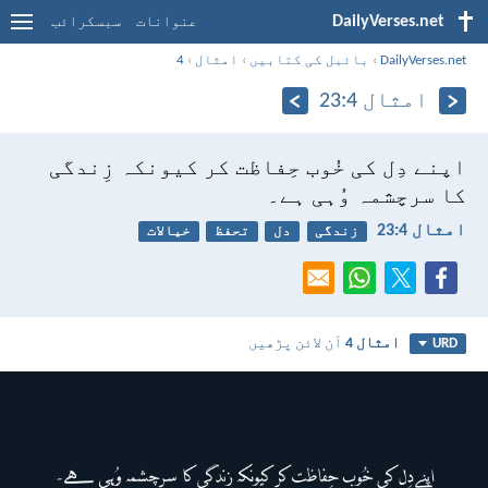
DailyVerses.net
عنوانات
سبسکرائب
DailyVerses.net
›
بائبل کی کتابیں
›
امثال
›
4
امثال 4:‏23
اپنے دِل کی خُوب حِفاظت کر کیونکہ زِندگی
کا سرچشمہ وُہی ہے۔
امثال 4:‏23
زندگی
دل
تحفظ
خیالات
امثال 4
آن لائن پڑھیں
URD