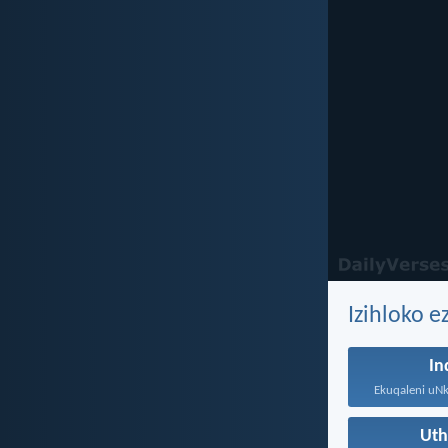
Izihloko e
In
Ut