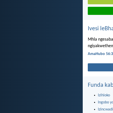
Ivesi leBh
Mhla ngesab
ngiyakwethe
AmaHubo 56:3
Funda kab
Izihloko
Ingobo y
Izincwadi