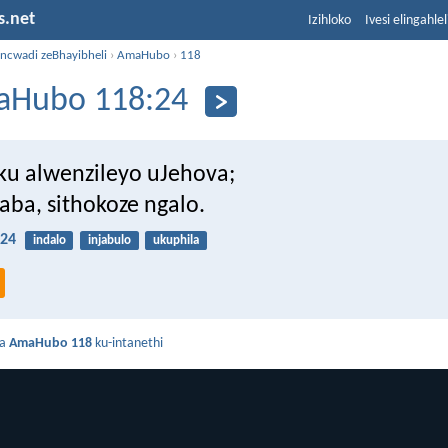
s.net
Izihloko
Ivesi elingahle
incwadi zeBhayibheli
›
AmaHubo
›
118
Hubo 118:24
uku alwenzileyo uJehova;
aba, sithokoze ngalo.
24
indalo
injabulo
ukuphila
da
AmaHubo 118
ku-intanethi