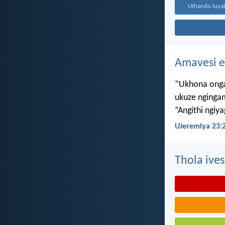
Amavesi e
“Ukhona onga
ukuze nginga
“Angithi ngiy
UJeremiya 23:
Thola ives