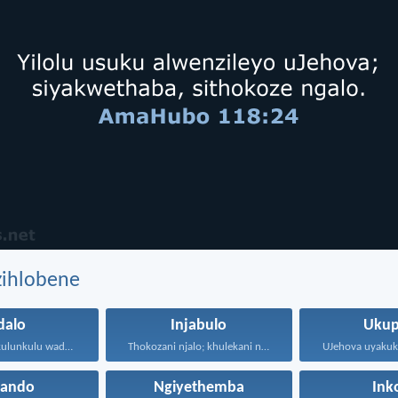
zihlobene
dalo
Injabulo
Ukup
Ekuqaleni uNkulunkulu wadala izulu...
Thokozani njalo; khulekani ningaphezi...
hando
Ngiyethemba
Ink