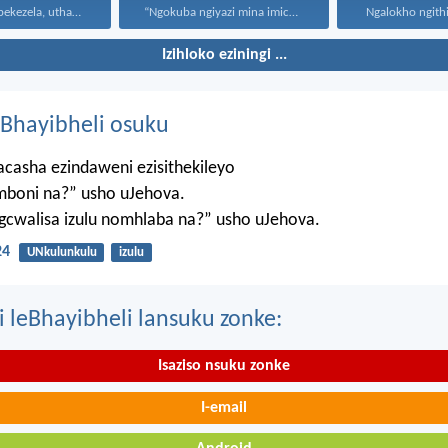
Uthando luyabekezela, uthando lumnene...
“Ngokuba ngiyazi mina imicabango...
Ngalokho ngithi 
Izihloko eziningi ...
Bhayibheli osuku
casha ezindaweni ezisithekileyo
mboni na?” usho uJehova.
agcwalisa izulu nomhlaba na?” usho uJehova.
24
UNkulunkulu
izulu
i leBhayibheli lansuku zonke:
Isaziso nsuku zonke
I-email