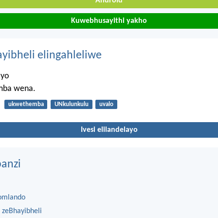
Android
Kuwebhusayithi yakho
ayibheli elingahleliwe
ayo
mba wena.
ukwethemba
UNkulunkulu
uvalo
Ivesi elilandelayo
anzi
omlando
 zeBhayibheli