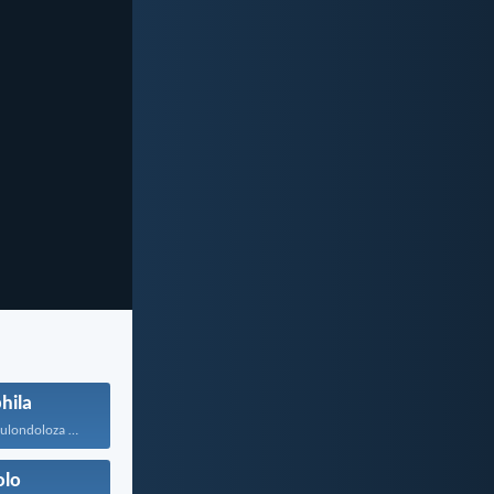
hila
UJehova uyakukulondoloza ebubini bonke...
olo