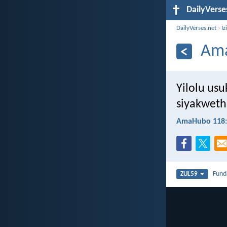
DailyVerse
DailyVerses.net
›
Iz
Ama
Yilolu us
siyakweth
AmaHubo 118:
Fun
ZUL59