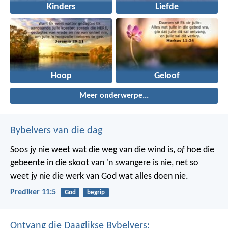
Kinders
Liefde
Hoop
Geloof
Meer onderwerpe...
Bybelvers van die dag
Soos jy nie weet wat die weg van die wind is,
of
hoe die
gebeente in die skoot van 'n swangere is nie, net so
weet jy nie die werk van God wat alles doen nie.
Prediker 11:5
God
begrip
Ontvang die Daaglikse Bybelvers: