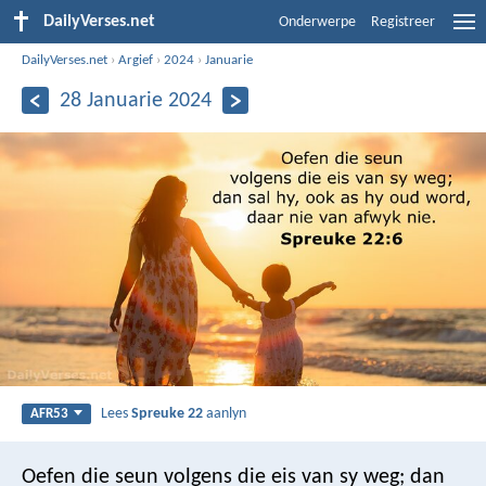
DailyVerses.net
Onderwerpe
Registreer
DailyVerses.net
›
Argief
›
2024
›
Januarie
28 Januarie 2024
Lees
Spreuke 22
aanlyn
AFR53
Oefen die seun volgens die eis van sy weg;
dan