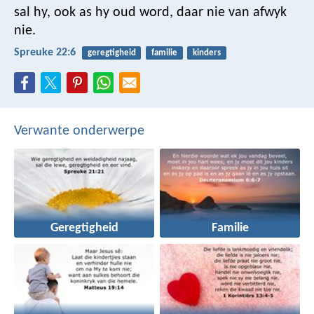
sal hy, ook as hy oud word, daar nie van afwyk
nie.
Spreuke 22:6
geregtigheid
familie
kinders
Verwante onderwerpe
Geregtigheid
Familie