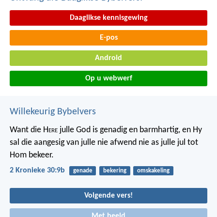
Daaglikse kennisgewing
E-pos
Android
Op u webwerf
Willekeurig Bybelvers
Want die H
ere
julle God is genadig en barmhartig, en Hy
sal die aangesig van julle nie afwend nie as julle jul tot
Hom bekeer.
2 Kronieke 30:9b
genade
bekering
omskakeling
Volgende vers!
Met beeld