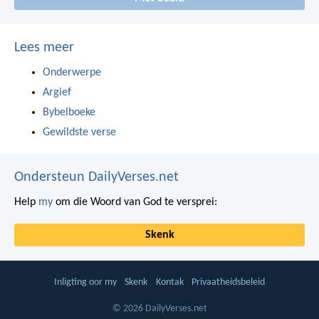
Lees meer
Onderwerpe
Argief
Bybelboeke
Gewildste verse
Ondersteun DailyVerses.net
Help
my
om die Woord van God te versprei:
Skenk
Inligting oor my
Skenk
Kontak
Privaatheidsbeleid
© 2026 DailyVerses.net