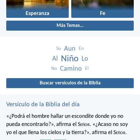
Esperanza
Fe
Más Temas...
Aun
Su
En
Niño
Al
Lo
Camino
No
El
Buscar versículos de la Biblia
Versículo de la Biblia del día
«¿Podrá el hombre hallar un escondite
donde yo no
pueda encontrarlo?»,
afirma el S
eñor
.
«¿Acaso no soy
yo el que llena los cielos y la tierra?»,
afirma el S
eñor
.