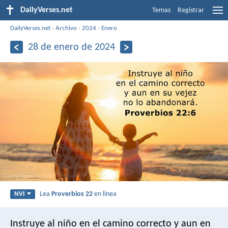
DailyVerses.net
Temas
Registrar
DailyVerses.net
›
Archivo
›
2024
›
Enero
28 de enero de 2024
Lea
Proverbios 22
en línea
NVI
Instruye al niño en el camino correcto
y aun en