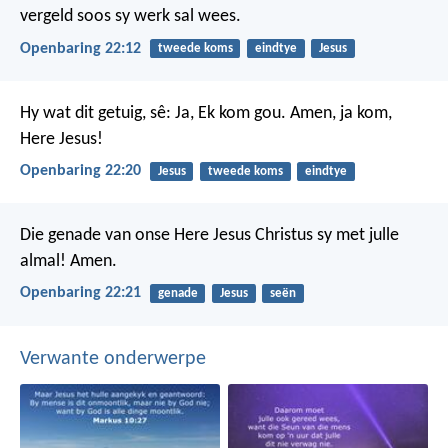
vergeld soos sy werk sal wees.
Openbaring 22:12
tweede koms
eindtye
Jesus
Hy wat dit getuig, sê: Ja, Ek kom gou. Amen, ja kom,
Here Jesus!
Openbaring 22:20
Jesus
tweede koms
eindtye
Die genade van onse Here Jesus Christus sy met julle
almal! Amen.
Openbaring 22:21
genade
Jesus
seën
Verwante onderwerpe