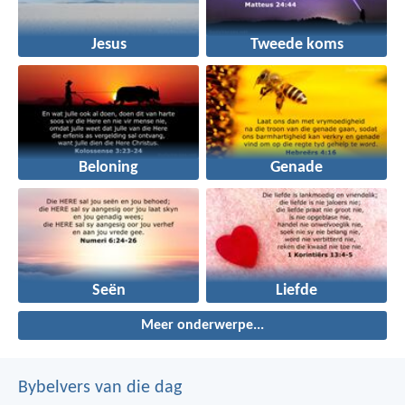
Jesus
Tweede koms
Beloning
Genade
Seën
Liefde
Meer onderwerpe...
Bybelvers van die dag