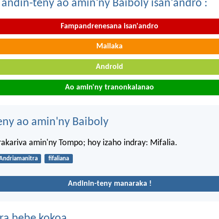
 andin-teny ao amin'ny Baiboly isan'andro :
Fampandrenesana isan'andro
Mailaka
Android
Ao amin'ny tranonkalanao
eny ao amin'ny Baiboly
akariva amin'ny Tompo; hoy izaho indray: Mifalia.
Andriamanitra
fifaliana
Andinin-teny manaraka !
ra bebe kokoa