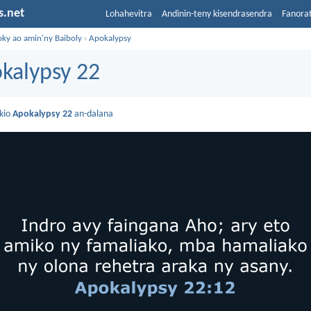
s.net
Lohahevitra
Andinin-teny kisendrasendra
Fanora
oky ao amin'ny Baiboly
›
Apokalypsy
kalypsy 22
kio
Apokalypsy 22
an-dalana