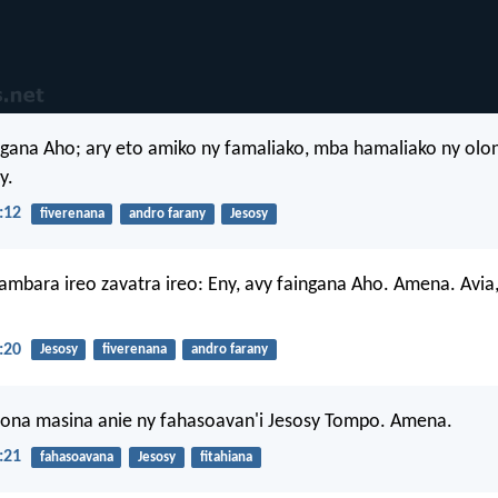
ngana Aho; ary eto amiko ny famaliako, mba hamaliako ny olo
y.
:12
fiverenana
andro farany
Jesosy
mbara ireo zavatra ireo: Eny, avy faingana Aho. Amena. Avia,
:20
Jesosy
fiverenana
andro farany
lona masina anie ny fahasoavan'i Jesosy Tompo. Amena.
:21
fahasoavana
Jesosy
fitahiana