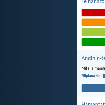
Te hahazo
Andinin-t
Mifalia mandr
Filipiana 4:4
Hamantat