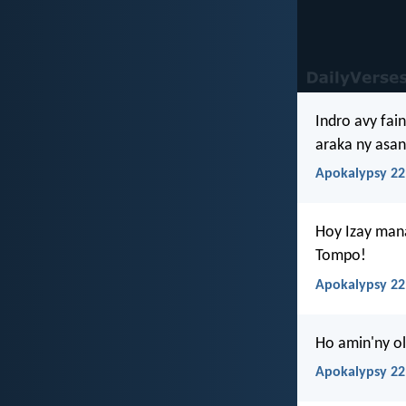
Indro avy fai
araka ny asan
Apokalypsy 22
Hoy Izay mana
Tompo!
Apokalypsy 22
Ho amin'ny o
Apokalypsy 22