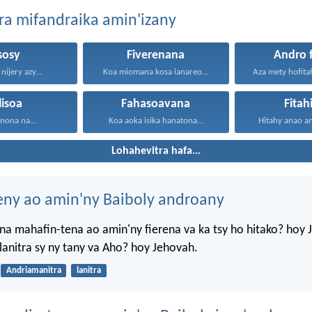
ra mifandraika amin'izany
sosy
Fiverenana
Andro 
nijery azy...
Koa miomana kosa ianareo...
lisoa
Fahasoavana
Fitah
inona na...
Koa aoka isika hanatona...
Hitahy anao an
Lohahevitra hafa...
eny ao amin'ny Baiboly androany
a mahafin-tena ao amin'ny fierena va ka tsy ho hitako? hoy 
anitra sy ny tany va Aho? hoy Jehovah.
Andriamanitra
lanitra