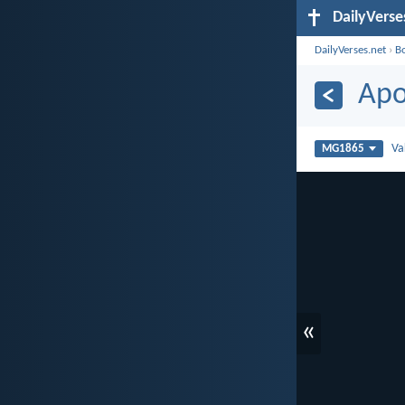
DailyVerse
DailyVerses.net
›
B
Apo
Va
MG1865
«