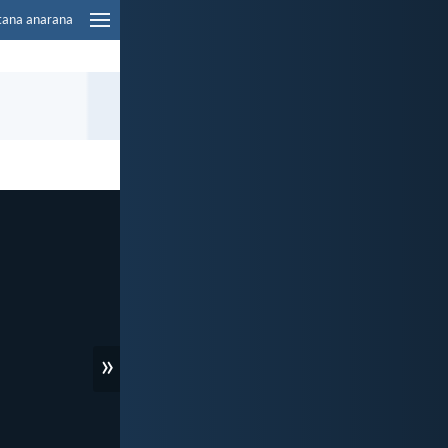
tana anarana
»