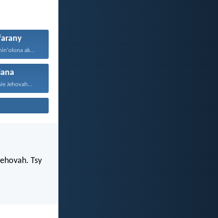
farany
Aza mety hofitahin'olona akory...
iana
ie Jehovah...
Jehovah. Tsy