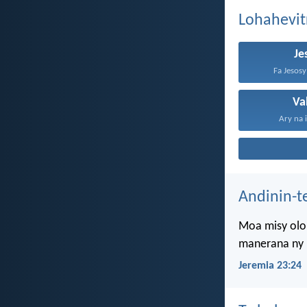
Lohahevit
Je
Fa Jesosy 
Va
Ary na 
Andinin-t
Moa misy olon
manerana ny l
Jeremia 23:24