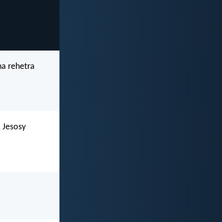
na rehetra
 Jesosy