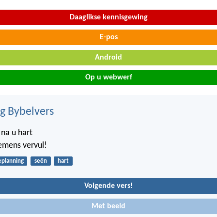
Daaglikse kennisgewing
E-pos
Android
Op u webwerf
ig Bybelvers
na u hart
emens vervul!
eplanning
seën
hart
Volgende vers!
Met beeld