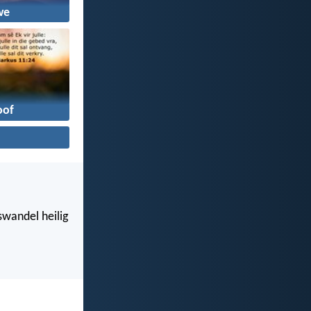
we
oof
swandel heilig