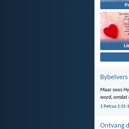
P
Li
Bybelvers
Maar soos Hy w
word, omdat d
1 Petrus 1:15-
Ontvang d