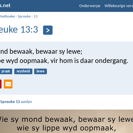
s.net
Onderwerpe
Willekeurige vers
ybelboeke
›
Spreuke
›
13
euke 13:3
nd bewaak, bewaar sy lewe;
ppe wyd oopmaak, vir hom is daar ondergang.
praat
wysheid
lewe
s
Spreuke 13
aanlyn