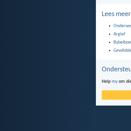
Lees meer
Onderwe
Argief
Bybelboe
Gewildst
Ondersteu
Help
my
om die