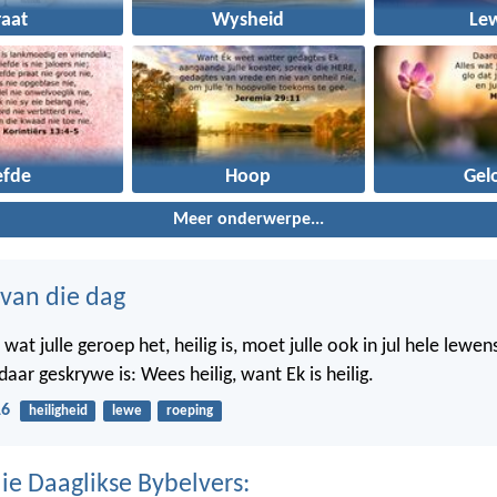
raat
Wysheid
Le
efde
Hoop
Gel
Meer onderwerpe...
 van die dag
at julle geroep het, heilig is, moet julle ook in jul hele lewen
aar geskrywe is: Wees heilig, want Ek is heilig.
16
heiligheid
lewe
roeping
ie Daaglikse Bybelvers: