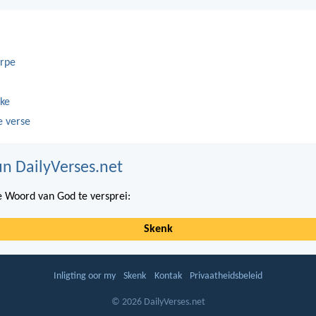
rpe
ke
e verse
n DailyVerses.net
 Woord van God te versprei:
Skenk
Inligting oor my
Skenk
Kontak
Privaatheidsbeleid
© 2026 DailyVerses.net