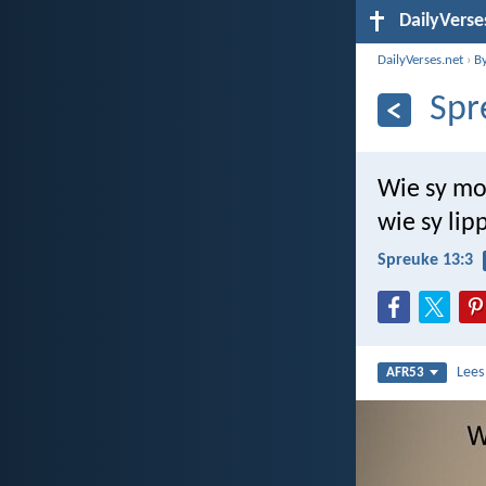
DailyVerse
DailyVerses.net
›
B
Spr
Wie sy mo
wie sy li
Spreuke 13:3
Lee
AFR53