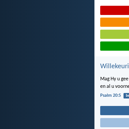
Willekeur
Mag Hy u gee 
en al u voorn
Psalm 20:5
b