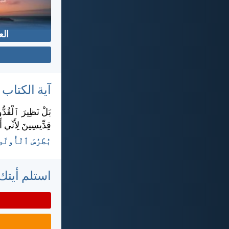
الع
آية الكتاب
بَلْ نَظِيرَ ٱلْقُدُّ
قِدِّيسِينَ لِأَنِّي 
بُطْرُسَ ٱلْأُولَى ١:‏١٥-‏
استلم أيتك 