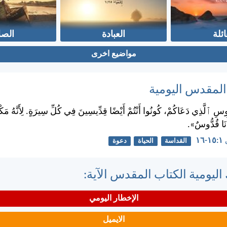
ائلة
العبادة
الصل
مواضيع اخرى
 المقدس اليومية
وسِ ٱلَّذِي دَعَاكُمْ، كُونُوا أَنْتُمْ أَيْضًا قِدِّيسِينَ فِي كُلِّ سِيرَةٍ. لِأَنَّهُ مَ
أَنَا قُدُّوسٌ».
١٦
القداسة
الحياة
دعوة
اليومية الكتاب المقدس الآية:
الإخطار اليومي
الايميل