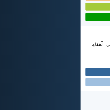
ِي ٱلْخَفَاءِ.