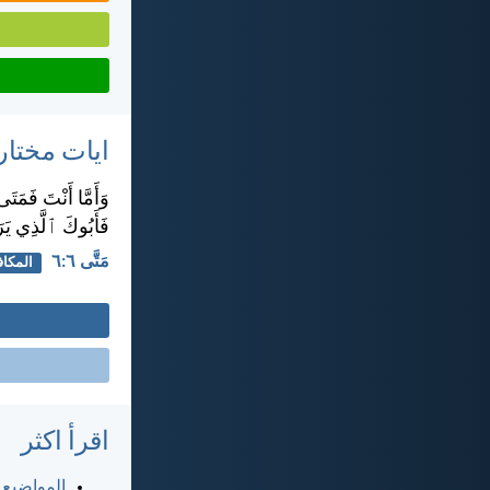
ايات مختار
وَأَمَّا أَنْتَ فَمَت
فَأَبُوكَ ٱلَّذِي يَر
مَتَّى ٦:‏٦
المكاف
اقرأ اكثر
المواضيع