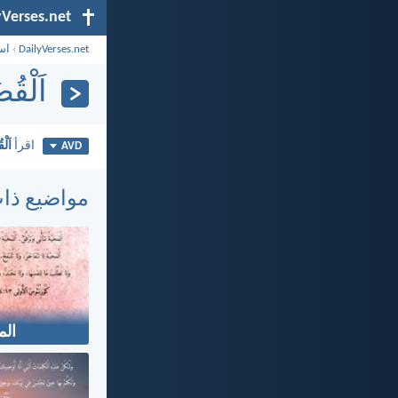
yVerses.net
DailyVerses.net
›
اس
اَلْقُض
اقرأ
اَلْ
AVD
مواضيع ذا
الم