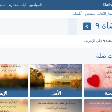
Dail
المواضيع
ايات مختارة
تسجي
فار الكتاب المقدس
›
اَلْقُضَاة
َاة ٩
قُضَاة ٩
على الإنترنت
ت صلة
حبة
الأمل
الإيم