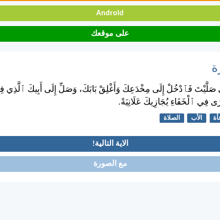
Android
على موقعك
ة
َى صَلَّيْتَ فَٱدْخُلْ إِلَى مِخْدَعِكَ وَأَغْلِقْ بَابَكَ، وَصَلِّ إِلَى أَبِيكَ ٱلَّذِي ف
َى فِي ٱلْخَفَاءِ يُجَازِيكَ عَلَانِيَةً.
أة
الأب
الصلاة
الاية التالية!
مع الصورة