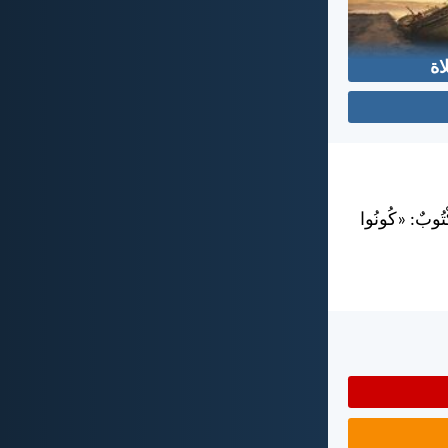
اة
كْتُوبٌ: «كُونُوا