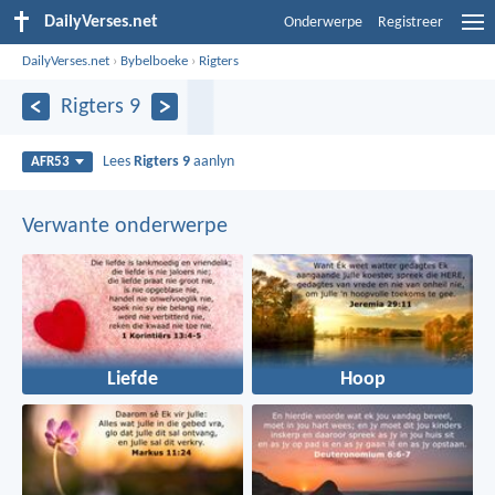
DailyVerses.net
Onderwerpe
Registreer
DailyVerses.net
›
Bybelboeke
›
Rigters
Rigters 9
Lees
Rigters 9
aanlyn
AFR53
Verwante onderwerpe
Liefde
Hoop