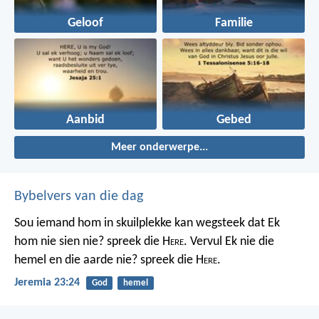
Geloof
Familie
Aanbid
Gebed
Meer onderwerpe...
Bybelvers van die dag
Sou iemand hom in skuilplekke kan wegsteek dat Ek
hom nie sien nie? spreek die H
ere
. Vervul Ek nie die
hemel en die aarde nie? spreek die H
ere
.
Jeremia 23:24
God
hemel