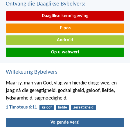
Ontvang die Daaglikse Bybelvers:
Daaglikse kennisgewing
E-pos
Android
Op u webwerf
Willekeurig Bybelvers
Maar jy, man van God, vlug van hierdie dinge weg, en
jaag ná die geregtigheid, godsaligheid, geloof, liefde,
lydsaamheid, sagmoedigheid.
1 Timoteus 6:11
geloof
liefde
geregtigheid
Volgende vers!