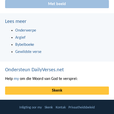
Met beeld
Lees meer
Onderwerpe
Argief
Bybelboeke
Gewildste verse
Ondersteun DailyVerses.net
Help
my
om die Woord van God te versprei:
Skenk
Inligting oor my
Skenk
Kontak
Privaatheidsbeleid