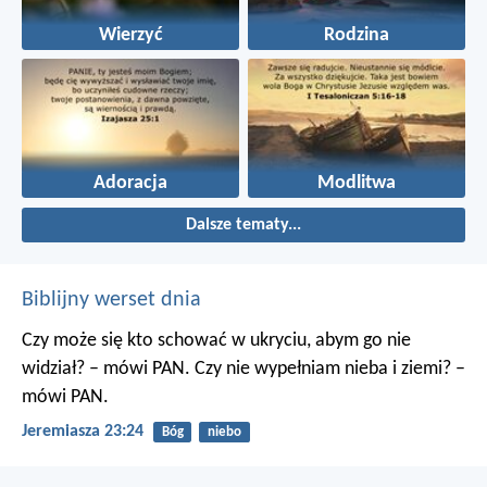
Wierzyć
Rodzina
Adoracja
Modlitwa
Dalsze tematy...
Biblijny werset dnia
Czy może się kto schować w ukryciu, abym go nie
widział? – mówi PAN. Czy nie wypełniam nieba i ziemi? –
mówi PAN.
Jeremiasza 23:24
Bóg
niebo