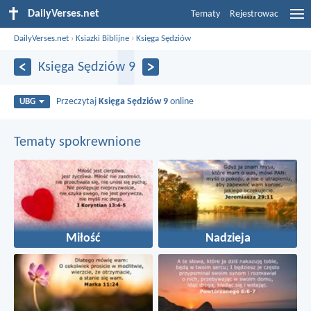
DailyVerses.net
Tematy
Rejestrowac
DailyVerses.net
›
Ksiazki Biblijne
›
Księga Sędziów
Księga Sędziów 9
Przeczytaj
Księga Sędziów 9
online
UBG
Tematy spokrewnione
Miłość
Nadzieja