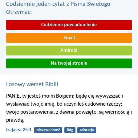
Codziennie jeden cytat z Pisma Swietego
Otrzymac:
Codzienne powiadomienie
Email
Android
Na twojej stronie
Losowy werset Biblii
PANIE, ty jesteś moim Bogiem;
będę cię wywyższać i
wysławiać twoje imię,
bo uczyniłeś cudowne rzeczy;
twoje postanowienia, z dawna powzięte,
są wiernością i
prawdą.
Izajasza 25:1
niezawodność
Bóg
adoracja