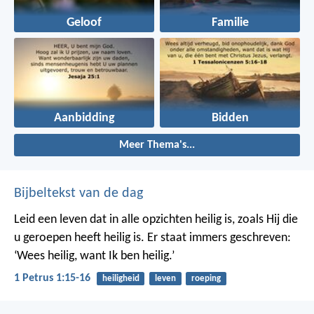
Geloof
Familie
Aanbidding
Bidden
Meer Thema's...
Bijbeltekst van de dag
Leid een leven dat in alle opzichten heilig is, zoals Hij die
u geroepen heeft heilig is. Er staat immers geschreven:
‘Wees heilig, want Ik ben heilig.’
1 Petrus 1:15-16
heiligheid
leven
roeping