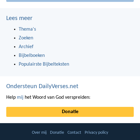
Lees meer
Thema's
Zoeken
Archief
Bijbelboeken
Populairste Bijbelteksten
Ondersteun DailyVerses.net
Help
mij
het Woord van God verspreiden:
Donatie
Over mij
Donatie
Contact
Privacy policy