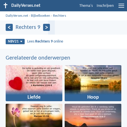
DailyVerses.net
Thema's
Inschrijven
DailyVerses.net
›
Bijbelboeken
›
Rechters
Rechters 9
Lees
Rechters 9
online
NBV21
Gerelateerde onderwerpen
Liefde
Hoop