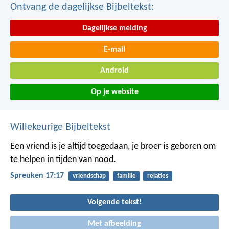
Ontvang de dagelijkse Bijbeltekst:
Dagelijkse melding
E-mail
Android
Op je website
Willekeurige Bijbeltekst
Een vriend is je altijd toegedaan,
je broer is geboren om
te helpen in tijden van nood.
Spreuken 17:17
vriendschap
familie
relaties
Volgende tekst!
Met afbeelding