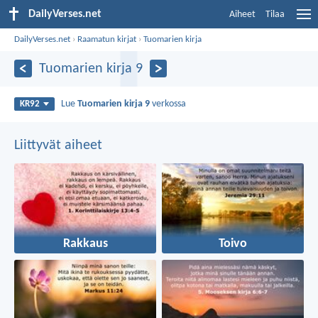
DailyVerses.net
Aiheet
Tilaa
DailyVerses.net
›
Raamatun kirjat
›
Tuomarien kirja
Tuomarien kirja 9
Lue
Tuomarien kirja 9
verkossa
KR92
Liittyvät aiheet
Rakkaus
Toivo