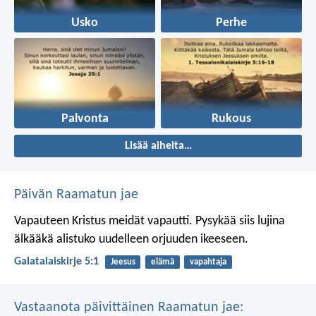
Usko
Perhe
Palvonta
Rukous
Lisää aiheita…
Päivän Raamatun jae
Vapauteen Kristus meidät vapautti. Pysykää siis lujina
älkääkä alistuko uudelleen orjuuden ikeeseen.
Galatalaiskirje 5:1
Jeesus
elämä
vapahtaja
Vastaanota päivittäinen Raamatun jae: