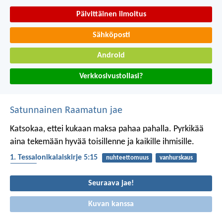
Päivittäinen ilmoitus
Sähköposti
Android
Verkkosivustollasi?
Satunnainen Raamatun jae
Katsokaa, ettei kukaan maksa pahaa pahalla. Pyrkikää
aina tekemään hyvää toisillenne ja kaikille ihmisille.
1. Tessalonikalaiskirje 5:15
nuhteettomuus
vanhurskaus
pahuus
Seuraava jae!
Kuvan kanssa