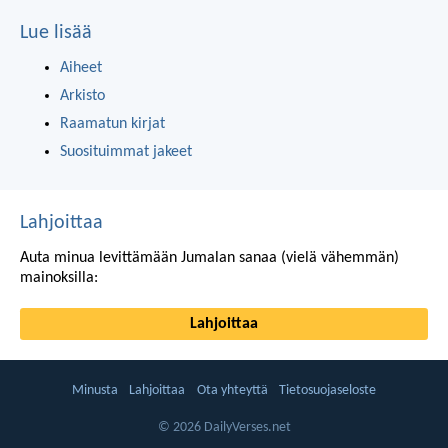
Lue lisää
Aiheet
Arkisto
Raamatun kirjat
Suosituimmat jakeet
Lahjoittaa
Auta minua levittämään Jumalan sanaa (vielä vähemmän)
mainoksilla:
Lahjoittaa
Minusta
Lahjoittaa
Ota yhteyttä
Tietosuojaseloste
© 2026 DailyVerses.net