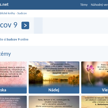
s.net
Témy
Náhodný ver
blické knihy
›
Sudcov
cov 9
jte si
Sudcov 9
online
 témy
áska
Nádej
Vie