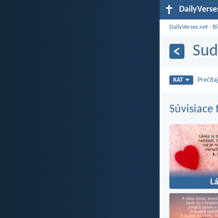
DailyVerse
DailyVerses.net
›
Bi
Sud
Prečíta
KAT
Súvisiace
L