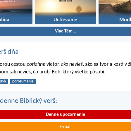
dina
Uctievanie
Modl
Viac Tém...
erš dňa
torou cestou
potiahne
vietor,
ako nevieš
, ako sa tvoria kosti v 
lkom tak nevieš, čo urobí Boh, ktorý všetko pôsobí.
Boh
porozumenie
denne Biblický verš:
Denné upozornenie
E-mail