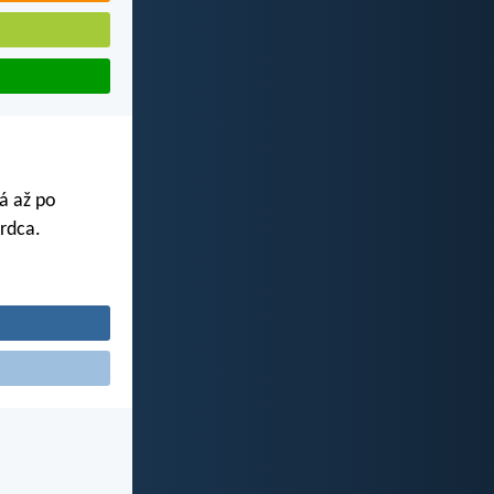
ká až po
rdca.