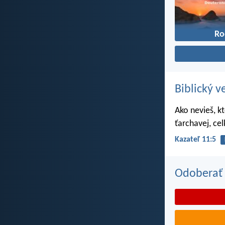
Ro
Biblický v
Ako nevieš, k
ťarchavej, ce
Kazateľ 11:5
Odoberať 