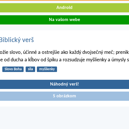
Android
Na vašom webe
iblický verš
Božie slovo, účinné a ostrejšie ako každý dvojsečný meč; preni
e od ducha a kĺbov od špiku a rozsudzuje myšlienky a úmysly s
Slovo Boha
sila
myšlienky
Náhodný verš!
S obrázkom