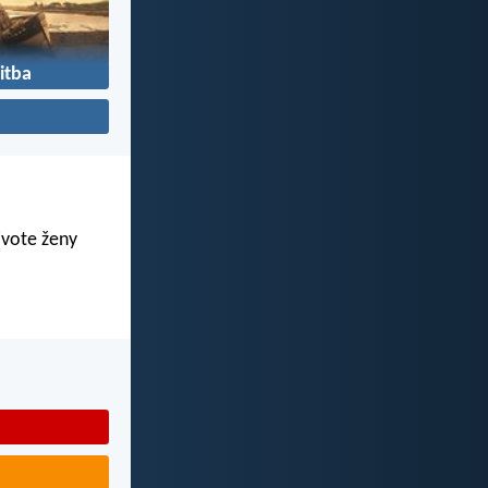
itba
živote ženy