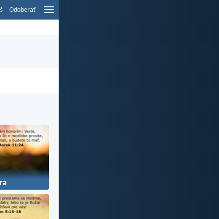
š
Odoberať
ra