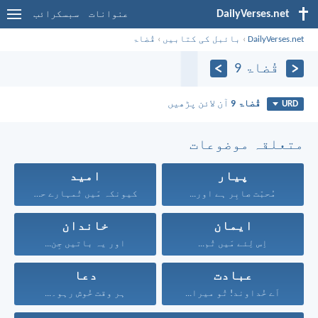
DailyVerses.net
عنوانات
سبسکرائب
DailyVerses.net
›
بائبل کی کتابیں
›
قُضاۃ
قُضاۃ 9
قُضاۃ 9
آن لائن پڑھیں
URD
متعلقہ موضوعات
پیار
امید
مُحبّت صابِر ہے اور...
کیونکہ مَیں تُمہارے حق...
ایمان
خاندان
اِس لِئے مَیں تُم...
اور یہ باتیں جِن...
عبادت
دعا
اَے خُداوند! تُو میرا...
ہر وقت خُوش رہو۔...