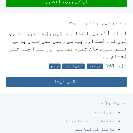
آپ کی ویب سائٹ پر
بے ترتیب بائبل آیت
اَے خُدا! تُو میرا خُدا ہے۔ مَیں دِل سے تیرا طالِب
ہُوں گا۔
خُشک اور پیاسی زمِین میں جہاں پانی
نہیں
میری جان تیری پِیاسی اور میرا جِسم تیرا
مُشتاق ہے۔
زبُور 63:‏1
عبادت
تلاش کرنا
روح
اگلی آیت!
مزید پڑھ
عنوانات
محفوظ شدہ دستاویزات
بائبل کی کتابیں