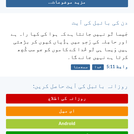
مزید موضوعات...
دن کی بائبل کی آیت
جَیسا تُو نہیں جانتا ہے کہ ہوا کی کیا راہ ہے
اور حامِلہ کی رَحِم میں ہڈِّیاں کیوں کر بڑھتی
ہیں وَیسا ہی تُو خُدا کے کاموں کو جو سب کُچھ
کرتا ہے نہیں جانے گا۔
واعِظ 11:‏5
خدا
سمجھنا
روزانہ بائبل کی آیت حاصل کریں:
روزانہ کی اطلاع
ای میل
Android